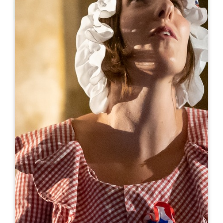
Leaflet
С сайта
350€
/ночь
Gîte Gariga - Saint-Emilion
587 Route du Gariga
33420 GRÉZILLAC
06 09 90 59 46
+33609905946
domaine.amourette@gmail.com
МЕСЯЦ ОТКРЫТИЯ
Я
Ф
М
А
М
И
И
А
С
О
Н
Д
ДОСТУПНОСТЬ