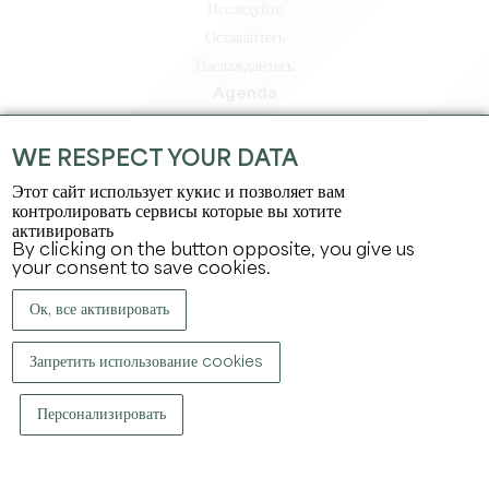
Исследуйте
Оставайтесь
Наслаждайтесь
Agenda
Зона профессионалов
Зона для участников
WE RESPECT YOUR DATA
Зона для прессы
Этот сайт использует кукис и позволяет вам
Вакансии и стажировки
контролировать сервисы которые вы хотите
активировать
Юридическая информация
By clicking on the button opposite, you give us
Политика конфиденциальности
your consent to save cookies.
Ок, все активировать
Запретить использование cookies
Персонализировать
КОПИРАЙТ ©
2026
ОФИС ПО ТУРИЗМУ БОЛЬШОГО СЕН-ЭМИЛЬОНА