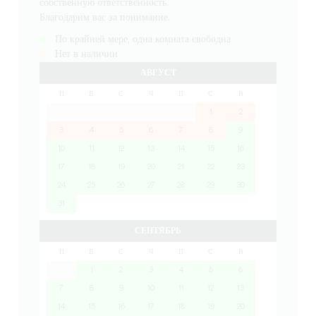
собственную ответственность.
Благодарим вас за понимание.
По крайней мере, одна комната свободна
Нет в наличии
АВГУСТ
П
В
С
Ч
П
С
В
1
2
3
4
5
6
7
8
9
10
11
12
13
14
15
16
17
18
19
20
21
22
23
24
25
26
27
28
29
30
31
СЕНТЯБРЬ
П
В
С
Ч
П
С
В
1
2
3
4
5
6
7
8
9
10
11
12
13
14
15
16
17
18
19
20