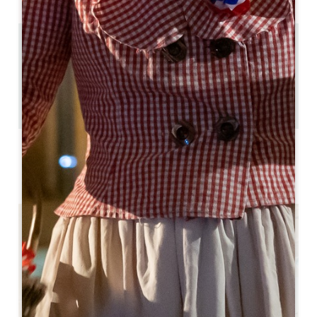
11.7 km
4
8 люди
3
Скопируйте GPS-код
ЯРЛЫКИ
3 étoiles