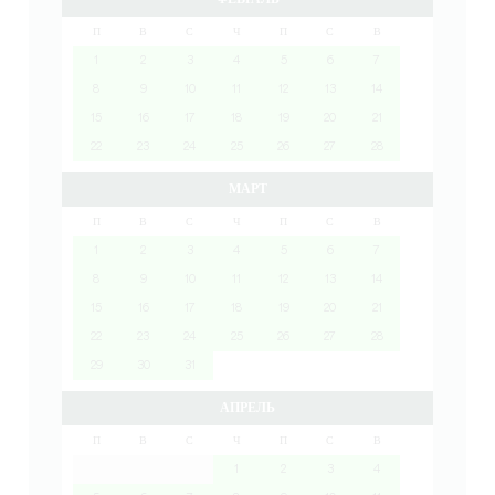
П
В
С
Ч
П
С
В
1
2
3
4
5
6
7
8
9
10
11
12
13
14
15
16
17
18
19
20
21
22
23
24
25
26
27
28
МАРТ
П
В
С
Ч
П
С
В
1
2
3
4
5
6
7
8
9
10
11
12
13
14
15
16
17
18
19
20
21
22
23
24
25
26
27
28
29
30
31
АПРЕЛЬ
П
В
С
Ч
П
С
В
1
2
3
4