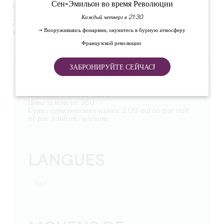
Сен-Эмильон во время Революции
с плоским экраном.
Каждый четверг в 21:30
Два отдельных туалета. Подсобное помещение. Две ванные
→ Вооружившись фонарями, окунитесь в бурную атмосферу
комнаты.
Французской революции.
ЗАБРОНИРУЙТЕ СЕЙЧАС!
TARIFS
Недельная ставка от: 2250
Цены за ночь от: 350
Сумма туристического налога: 2,09 euros par nuit
et par adulte€/чел/ночь
LANGUES
тест