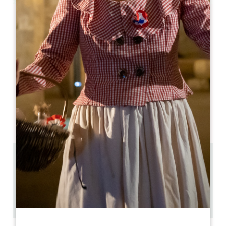
Leaflet
Guesthouse Saby
47 Grand Rue
33570 MONTAGNE
06 08 85 66 42
jpsphone@orange.fr
MESE DI APERTURA
G
F
M
A
M
G
L
A
S
O
N
D
4.9 km
8
20 persone
2
Copiare il codice GPS