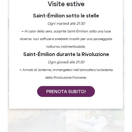
Visite estive
ETICHETTE
3 stella(e)
Saint-Émilion sotto le stelle
Ogni martedì alle 21:30
→ Al calar della sera, scoprite Saint-Émilion sotto una luce
diversa: luci soffuse e aneddoti insoliti per una passeggiata
notturna indimenticabile.
Saint-Émilion durante la Rivoluzione
Ogni giovedì alle 21:30
→ Armati di lanterne, immergetevi nell’atmosfera turbolenta
della Rivoluzione francese.
PRENOTA SUBITO!