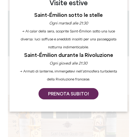
Visite estive
Saint-Émilion sotto le stelle
1.9 km
Ogni martedì alle 21:30
10h30
→ Al calar della sera, scoprite Saint-Émilion sotto una luce
1h30 / 2h
diversa: luci soffuse e aneddoti insoliti per una passeggiata
10
Copiare il codice GPS
notturna indimenticabile.
Saint-Émilion durante la Rivoluzione
Ogni giovedì alle 21:30
ETICHETTE
→ Armati di lanterne, immergetevi nell’atmosfera turbolenta
della Rivoluzione francese.
PRENOTA SUBITO!