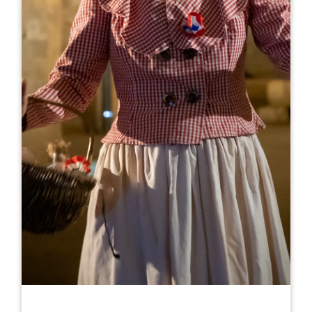
Leaflet
Da
8€
Union de Producteurs de Saint-Emilion
633 route de Castellot
33330 SAINT-ÉMILION
05 57 24 70 71
visites@udpse.com
MESE DI APERTURA
G
F
M
A
M
G
L
A
S
O
N
D
GIORNI DI APERTURA
L
M
M
G
V
S
D
AM
AM
AM
AM
AM
AM
AM
PM
PM
PM
PM
PM
PM
PM