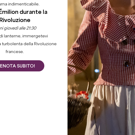
urna indimenticabile.
Émilion durante la
Rivoluzione
i giovedì alle 21:30
di lanterne, immergetevi
a turbolenta della Rivoluzione
francese.
ENOTA SUBITO!
ite a scoprire o riscoprire le altre specialità
di ques