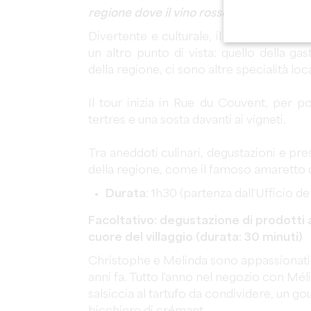
regione dove il vino rosso è il re!
Divertente e culturale, il tour Histoire
un altro punto di vista: quello della g
della regione, ci sono altre specialità lo
Il tour inizia in Rue du Couvent, per 
tertres e una sosta davanti ai vigneti.
Tra aneddoti culinari, degustazioni e pre
della regione, come il famoso amaretto d
Durata
: 1h30 (partenza dall'Ufficio de
Facoltativo: degustazione di prodotti 
cuore del villaggio (durata: 30 minuti)
Christophe e Melinda sono appassionati d
anni fa. Tutto l'anno nel negozio con Mél
salsiccia al tartufo da condividere, un g