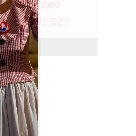
05 57 55 28 20
Contattateci
1h30
ta