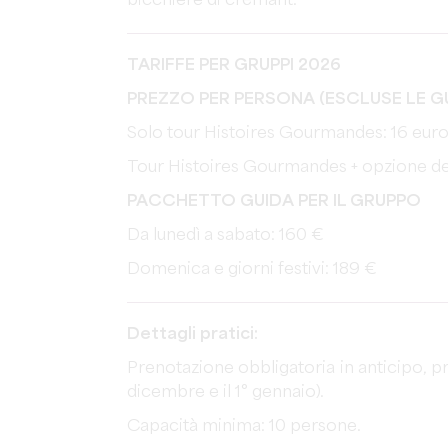
bicchiere di crémant.
TARIFFE PER GRUPPI 2026
PREZZO PER PERSONA (ESCLUSE LE G
Solo tour Histoires Gourmandes: 16 eur
Tour Histoires Gourmandes + opzione de
PACCHETTO GUIDA PER IL GRUPPO
Da lunedì a sabato: 160 €
Domenica e giorni festivi: 189 €
Dettagli pratici:
Prenotazione obbligatoria in anticipo, pro
dicembre e il 1° gennaio).
Capacità minima: 10 persone.