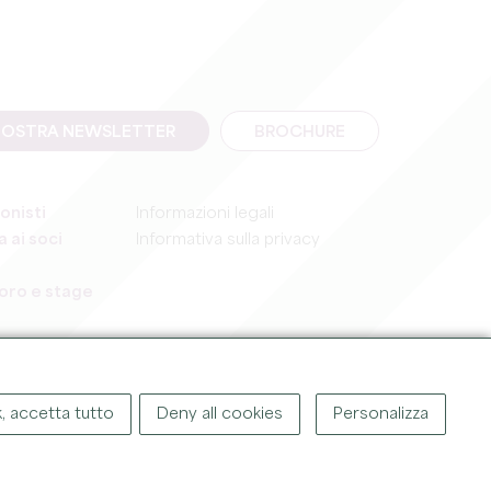
A NOSTRA NEWSLETTER
BROCHURE
onisti
Informazioni legali
 ai soci
Informativa sulla privacy
voro e stage
, accetta tutto
Deny all cookies
Personalizza
GHT ©
2026
UFFICIO DEL TURISMO DEL GRAND SAINT-ÉMILIONNAIS