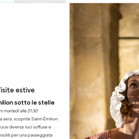
TE
SEMINARI
ACCESSO DEI PROF
0
ORDINE DEL
Cestino
La mia 
LINGUA
GODERE
QUEST'ESTATE
IT
GIORNO
CASTELLI DA VISITARE
GEMME LOCALI
22 RAGIONI PER VENIRE
VISITE GOURMANDE
SAINT-EMILION
Casa
Tempo libero
Visite gourmande
isite estive
ilion sotto le stelle
Descrizione
Servizi
i martedì alle 21:30
la sera, scoprite Saint-Émilion
luce diversa: luci soffuse e
nsoliti per una passeggiata