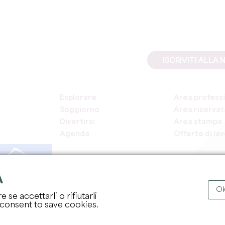
ISCRIVITI ALL
Esplorare
Area professi
Soggiorno
Area riservata
Divertirsi
Area stampa
Agenda
Offerte di la
A
Ok
 se accettarli o rifiutarli
COPYRI
 consent to save cookies.