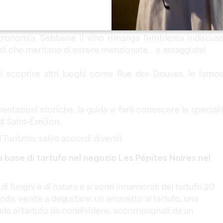
s Gourmandes vi permette di scoprire la città medievale 
astronomia. Sebbene il vino rimanga l'emblema indiscus
cali che meritano di essere menzionate... e assaggiate!
poi scoprire altri luoghi come Rue des Douves, le famo
sentazioni storiche, la guida vi farà conoscere le speciali
i Saint-Émilion.
l Turismo, salvo accordi diversi)
a base di tartufo nel negozio Les Pépites Noires nel
i funghi e di natura e si sono innamorati del tartufo 20
inda, venite a degustare: un amaretto al tartufo, una
ouda al tartufo da condividere, accompagnati da un