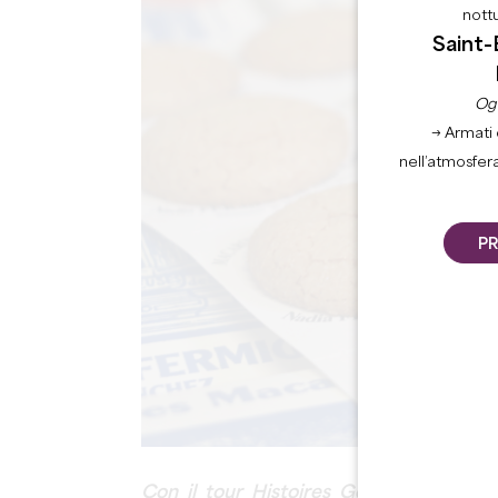
nott
Saint-
Ogn
→ Armati 
nell’atmosfer
PR
Con il tour Histoires Gourmandes:
ven