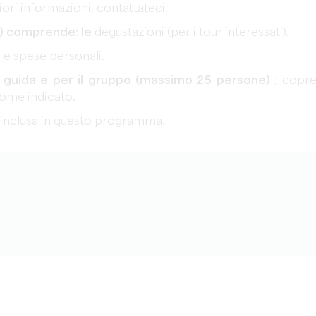
ori informazioni, contattateci.
e) comprende: le
degustazioni (per i tour interessati).
) e spese personali.
ni guida e per il gruppo (massimo 25 persone)
; copre
come indicato.
è inclusa in questo programma.