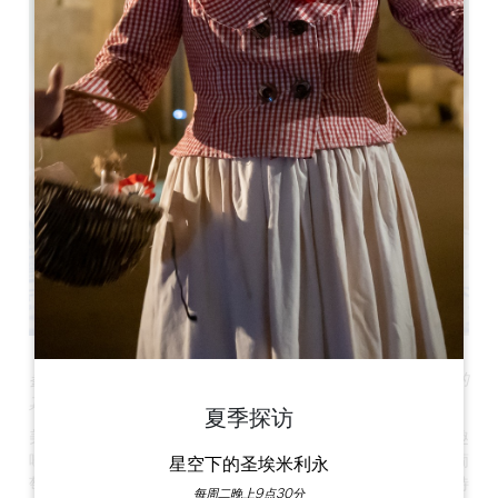
1h30
参加美食历史之旅：
来发现或重新发现
这个以红酒为王的地区的
其他特色美食
！
夏季探访
美食之旅（Histoires Gourmandes）既是文化之旅，也是趣
味之旅，让您从另一个角度发现这座中世纪城市：美食。虽然葡
星空下的圣埃米利永
萄酒仍是该地区无可争议的标志，但还有其他值得一提的当地特
每周二晚上9点30分