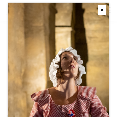
M
Ferme
VISITE GOURMANDE
SAINT-EMILION
Visite gourmande
Saint-Emilion
05 57 55 28 20
联系我们