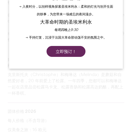
色......和品尝！
→ 入夜时分，以别样视角探索圣埃米利永：柔和的灯光与别开生面
的轶事，为您带来一场难忘的夜间漫步。
参观者从 Rue du Couvent 开始，然后前往其他地方，如 Rue
des Douves、著名的 Tertres 和葡萄园。
大革命时期的圣埃米利永
每周四晚上9:30
在美食轶事、品尝和历史介绍之间，导游会向您介绍该地区的特
→ 手持灯笼，沉浸于法国大革命那动荡不安的氛围之中。
色美食，如著名的圣埃米利永马卡龙。
时长
：1 小时 30 分（从旅游局出发，除非另有安排）
立即预订！
自费项目：在位于村庄中心的 Les Pépites Noires 商店品尝
松露产品（时长：30 分钟）
克里斯托夫（Christophe）和梅琳达（Melinda）是蘑菇和自
然爱好者，20 年前爱上了松露。一年四季，您都可以和梅琳达
一起在店里品尝松露马卡龙、松露香肠和松露高达奶酪，再配上
一杯香槟。
团体价格 2026
每人价格（不含导游）
仅美食之旅：16 欧元