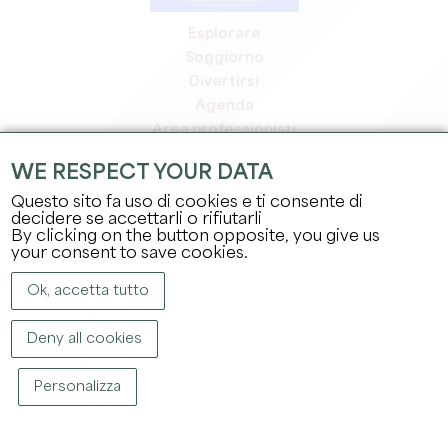
Esplorare
Soggiorno
Divertirsi
Agenda
Area professionisti
Area riservata ai soci
WE RESPECT YOUR DATA
Area stampa
Questo sito fa uso di cookies e ti consente di
Offerte di lavoro e stage
decidere se accettarli o rifiutarli
Informazioni legali
By clicking on the button opposite, you give us
Informativa sulla privacy
your consent to save cookies.
Ok, accetta tutto
Deny all cookies
Personalizza
COPYRIGHT ©
2026
UFFICIO DEL TURISMO DEL GRAND SAINT-ÉMILIONNAIS