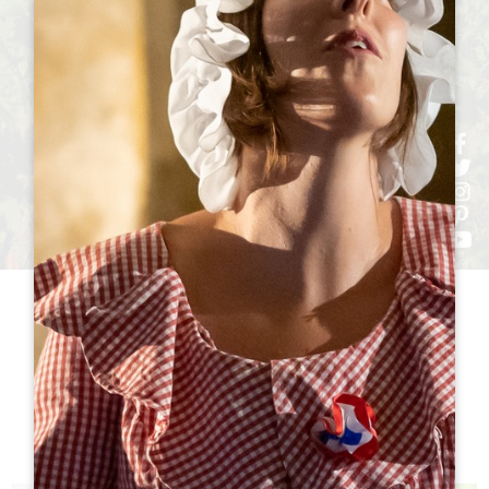
h
h
h
ht
h
参观
酒庄TO