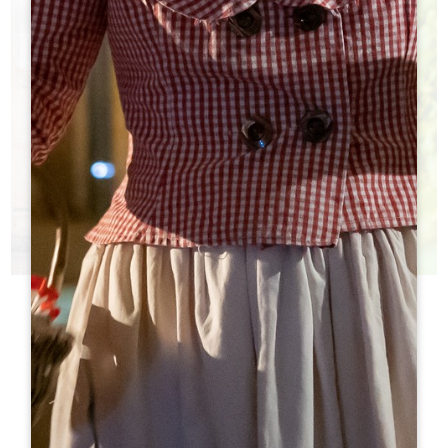
今日酒庄
您不知道该参观哪些城堡？
h
h
旅游局帮助您做出选择！
h
h
h
h
ht
ht
h
h