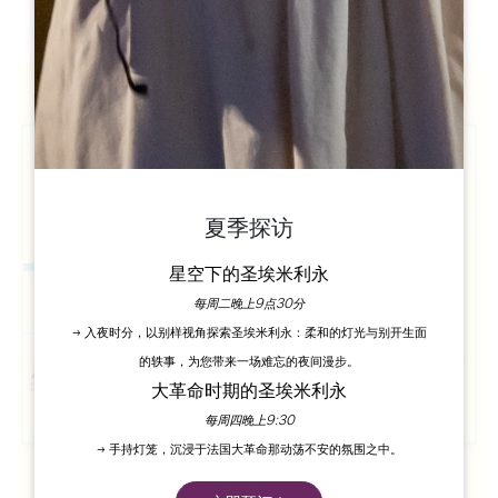
夏季探访
星空下的圣埃米利永
每周二晚上9点30分
→ 入夜时分，以别样视角探索圣埃米利永：柔和的灯光与别开生面
的轶事，为您带来一场难忘的夜间漫步。
大革命时期的圣埃米利永
每周四晚上9:30
→ 手持灯笼，沉浸于法国大革命那动荡不安的氛围之中。