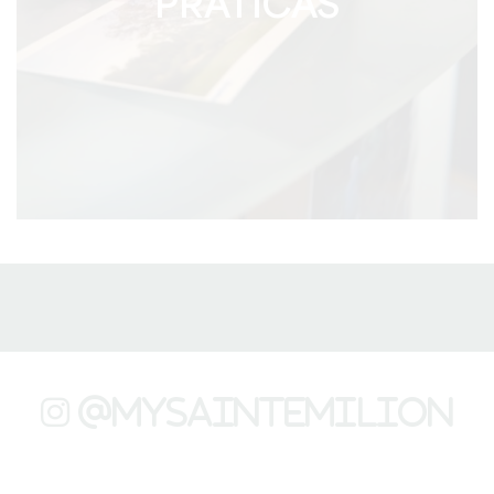
PRÁTICAS
@mysaintemilion