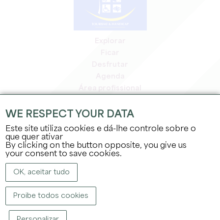
Explorar
Ficar
Desfrutar
Agenda
Área profissional
Área de membros
Área de imprensa
WE RESPECT YOUR DATA
Empregos e estágios
Este site utiliza cookies e dá-lhe controle sobre o
Informação jurídica
que quer ativar
By clicking on the button opposite, you give us
Política de privacidade
your consent to save cookies.
OK, aceitar tudo
Proibe todos cookies
DIREITOS DE AUTOR ©
2026
GABINETE DE TURISMO DO GRANDE SAINT-
Personalizar