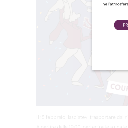
nell’atmosfer
PR
Il 15 febbraio, lasciatevi trasportare dal 
A partire dalle 19.00, partecipate a una le