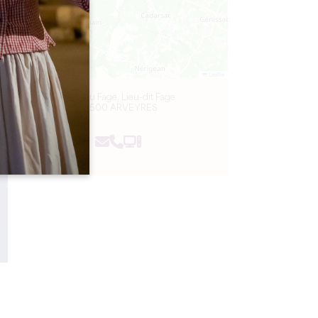
Leaflet
Château Fage, Lieu-dit Fage
33500 ARVEYRES