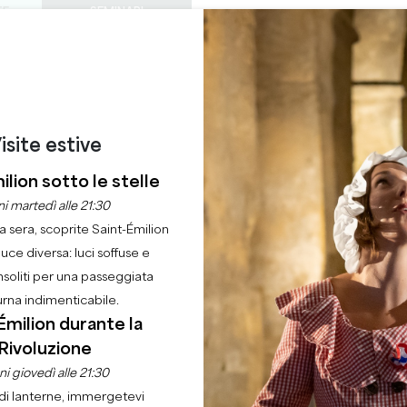
TE
SEMINARI
ACCESSO DEI PROF
0
ORDINE DEL
Cestino
La mia 
LINGUA
GODERE
QUEST'ESTATE
IT
GIORNO
CASTELLI DA VISITARE
GEMME LOCALI
22 RAGIONI PER VENIRE
RNATA DELLA FAGEN
isite estive
ilion sotto le stelle
i martedì alle 21:30
Casa
Ordine del giorno
Giornata della Fagentina
la sera, scoprite Saint-Émilion
luce diversa: luci soffuse e
nsoliti per una passeggiata
urna indimenticabile.
Émilion durante la
Rivoluzione
i giovedì alle 21:30
di lanterne, immergetevi