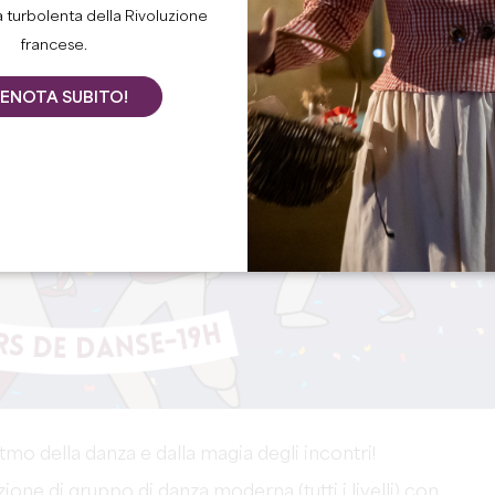
a turbolenta della Rivoluzione
francese.
ENOTA SUBITO!
ritmo della danza e dalla magia degli incontri!
zione di gruppo di danza moderna (tutti i livelli) con