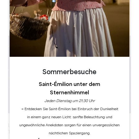
Château Fage, Lieu-dit Fage
33500 ARVEYRES
Sommerbesuche
Saint-Émilion unter dem
Sternenhimmel
Jeden Dienstag um 21:30 Uhr
→ Entdecken Sie Saint-Émilion bei Einbruch der Dunkelheit
in einem ganz neuen Licht: sanfte Beleuchtung und
ungewöhnliche Anekdoten sorgen für einen unvergesslichen
Lassen Sie sich am 15. Februar vom Rhythmus des
Tanzes und der Magie der Begegnungen mitreißen!
nächtlichen Spaziergang.