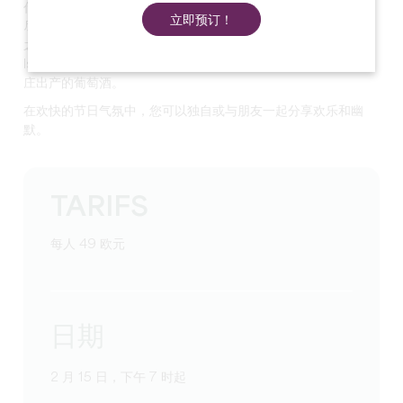
代舞集体课程（所有级别）。
立即预订！
尽情释放您的活力，在法吉享受一个难忘的夜晚。
之后，您还可以品尝由我们的大厨伊德里斯-伊索洛（Idris
Isolo）和他的团队为您精心准备的甜点和美味佳肴，再配上酒
庄出产的葡萄酒。
在欢快的节日气氛中，您可以独自或与朋友一起分享欢乐和幽
默。
TARIFS
每人 49 欧元
日期
2 月 15 日，下午 7 时起