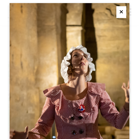
M
Ferme
圣母节
+
−
Leaflet