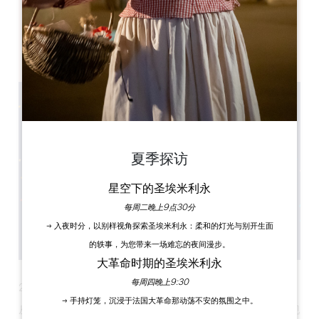
Château Fage, Lieu-dit Fage
33500 ARVEYRES
夏季探访
星空下的圣埃米利永
每周二晚上9点30分
→ 入夜时分，以别样视角探索圣埃米利永：柔和的灯光与别开生面
的轶事，为您带来一场难忘的夜间漫步。
大革命时期的圣埃米利永
每周四晚上9:30
2 月 15 日，让自己沉浸在舞蹈的节奏和邂逅的魔力中！
→ 手持灯笼，沉浸于法国大革命那动荡不安的氛围之中。
从晚上 7 点开始，您将在一位充满激情的老师的带领下，参加现