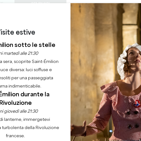
TE
SEMINARI
ACCESSO DEI PROF
0
ORDINE DEL
Cestino
La mia 
LINGUA
GODERE
QUEST'ESTATE
IT
GIORNO
isite estive
CASTELLI DA VISITARE
GEMME LOCALI
22 RAGIONI PER VENIRE
ilion sotto le stelle
ERTO AL CLUB EPH
i martedì alle 21:30
la sera, scoprite Saint-Émilion
luce diversa: luci soffuse e
Casa
Ordine del giorno
Concerto al Club Ephémère
nsoliti per una passeggiata
urna indimenticabile.
Émilion durante la
Rivoluzione
i giovedì alle 21:30
di lanterne, immergetevi
a turbolenta della Rivoluzione
francese.