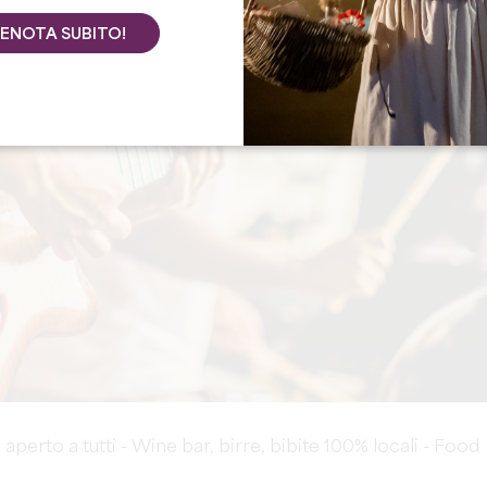
ENOTA SUBITO!
 aperto a tutti - Wine bar, birre, bibite 100% locali - Food