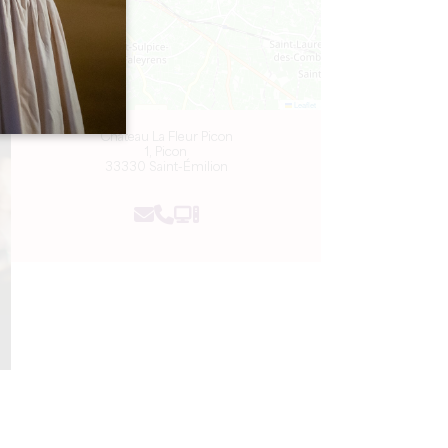
Leaflet
Château La Fleur Picon
1, Picon
33330 Saint-Émilion