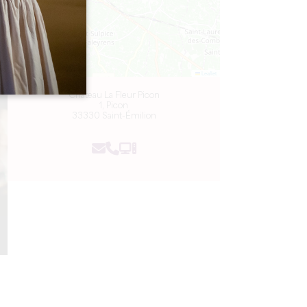
Leaflet
Château La Fleur Picon
1, Picon
33330 Saint-Émilion