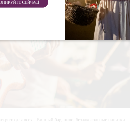
ОНИРУЙТЕ СЕЙЧАС!
открыто для всех - Винный бар, пиво, безалкогольные напитки