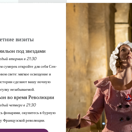
КУРСИИ
СЕМИНАРЫ
ДОСТУП ДЛЯ 
0
Корзина
Мой выбо
ЯЗЫК
RU
АЖДАЙТЕСЬ
ПОВЕСТКА ДНЯ
ЭТО ЛЕТО
ЗАМКИ ДЛЯ ПОСЕЩЕНИЯ
МЕСТНЫЕ ЖЕМЧУЖИНЫ
етние визиты
НЦЕРТ В КЛУБЕ "ЭФЕ
ильон под звездами
дый вторник в 21:30
м сумерек откройте для себя Сен-
Главная
Повестка дня
Концерт в клубе "Эфемер
вом свете: мягкое освещение и
стории сделают вашу ночную
гулку незабываемой.
он во время Революции
дый четверг в 21:30
ь фонарями, окунитесь в бурную
у Французской революции.