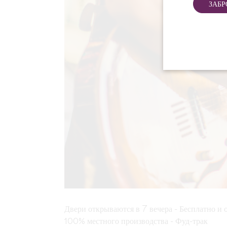
ЗАБР
Двери открываются в 7 вечера - Бесплатно и 
100% местного производства - Фуд-трак