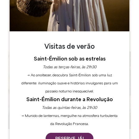
Leaflet
Château La Fleur Picon
1, Picon
33330 Saint-Émilion
Visitas de verão
Saint-Émilion sob as estrelas
Todas as terças-feiras, às 21h30
→ Ao anoitecer, descubra Saint-Émilion sob uma luz
diferente: iluminação suave e histórias invulgares para um
passeio noturno inesquecível.
Saint-Émilion durante a Revolução
Todas as quintas-feiras, às 21h30
→ Munido de lanternas, mergulhe na atmosfera turbulenta
da Revolução Francesa.
RESERVE JÁ!