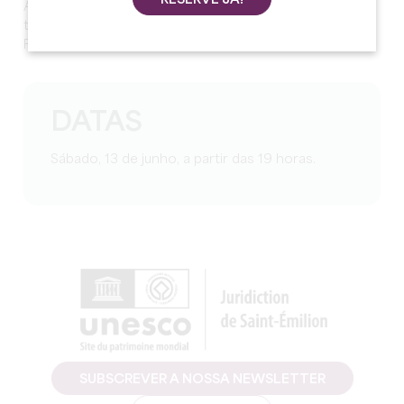
Abertura das portas às 19h00 - Gratuito e aberto a
todos - Wine bar, cervejas, refrigerantes 100% locais -
Food Truck
DATAS
Sábado, 13 de junho, a partir das 19 horas.
SUBSCREVER A NOSSA NEWSLETTER