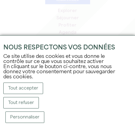
Explorer
Séjourner
Profiter
Agenda
Espace Pro
NOUS RESPECTONS VOS DONNÉES
Espace adhérents
Espace presse
Ce site utilise des cookies et vous donne le
contrôle sur ce que vous souhaitez activer
Emplois & stages
En cliquant sur le bouton ci-contre, vous nous
Mentions légales
donnez votre consentement pour sauvegarder
Politique de confidentialité
des cookies.
Tout accepter
Tout refuser
Personnaliser
COPYRIGHT © 2026 OFFICE DE TOURISME DU GRAND SAINT-ÉMILIONNAIS