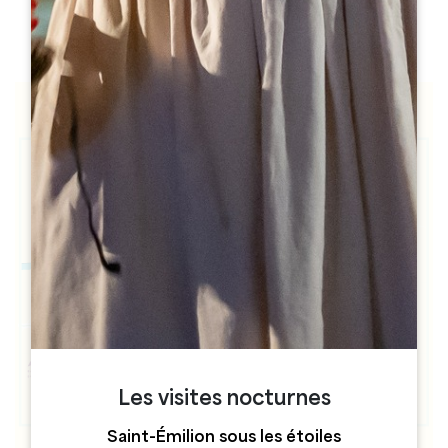
h
h
Les visites nocturnes
Saint-Émilion sous les étoiles