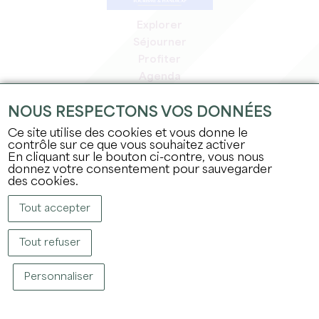
Explorer
Séjourner
Profiter
Agenda
Espace Pro
NOUS RESPECTONS VOS DONNÉES
Espace adhérents
Espace presse
Ce site utilise des cookies et vous donne le
contrôle sur ce que vous souhaitez activer
Emplois & stages
En cliquant sur le bouton ci-contre, vous nous
Mentions légales
donnez votre consentement pour sauvegarder
Politique de confidentialité
des cookies.
Tout accepter
Tout refuser
Personnaliser
COPYRIGHT © 2026 OFFICE DE TOURISME DU GRAND SAINT-ÉMILIONNAIS