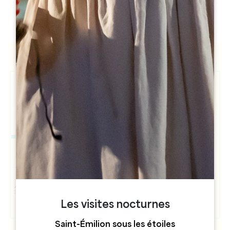
h
h
Les visites nocturnes
Saint-Émilion sous les étoiles