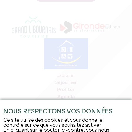
Explorer
Séjourner
Profiter
Agenda
Espace Pro
NOUS RESPECTONS VOS DONNÉES
Espace adhérents
Espace presse
Ce site utilise des cookies et vous donne le
contrôle sur ce que vous souhaitez activer
Emplois & stages
En cliquant sur le bouton ci-contre, vous nous