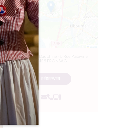
Leaflet
Château de la Dauphine - 5 Rue Poitevine
33126 FRONSAC
RÉSERVER