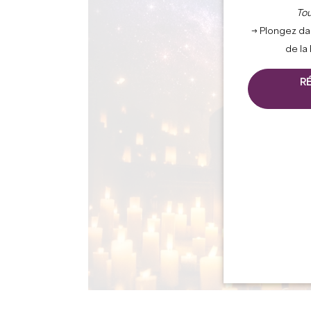
Tou
→ Plongez da
de la
R