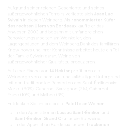
Aufgrund seiner reichen Geschichte und seines
außergewöhnlichen Terroirs verliebte sich
Jean Luc
Sylvain
in diesen Weinberg. Als
renommierter Küfer
des rechten Ufers von Bordeaux
kaufte er das
Anwesen 2003 und begann mit umfangreichen
Renovierungsarbeiten am Weinkeller, den
Lagergebäuden und dem Weinberg.Dank des familiären
Know-hows und ihrer Kenntnisse arbeitet heute ein Teil
der Familie Sylvain daran, Weine von
außergewöhnlicher Qualität zu produzieren.
Auf einer Fläche von
14 Hektar
profitieren die
Weinberge von einem ton- und kalkhaltigen Untergrund
mit den traditionellen Rebsorten des Saint-Émilionnais:
Merlot (80%), Cabernet Sauvignon (7%), Cabernet
Franc (10%) und Malbec (3%).
Entdecken Sie unsere breite
Palette an Weinen
:
in den Appellationen
Lussac Saint-Émilion
und
Saint-Émilion Grand Cru
für die Rotweine.
in der Appellation Bordeaux für den
trockenen