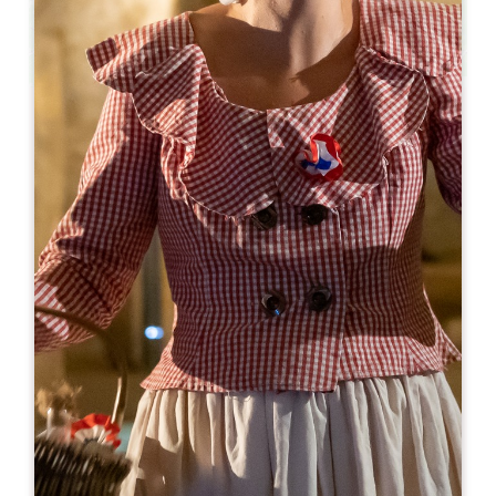
Leaflet
Ab
8€
Vignobles JLSylvain - Château La Rose
Perrière
Château La Rose Perrière
33570 LUSSAC
05 57 55 14 64
06 70 08 75 86
mail@vignobles-jlsylvain.com
MONAT DER ERÖFFNUNG
J
F
M
A
M
J
J
A
S
O
N
D