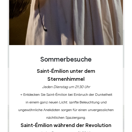
TAGE DER ÖFFNUNG
M
D
M
D
F
S
S
AM
AM
AM
AM
AM
AM
AM
PM
PM
PM
PM
PM
PM
PM
11 km
1h
25
Sommerbesuche
GPS-Code kopieren
Saint-Émilion unter dem
LABELS
Sternenhimmel
Jeden Dienstag um 21:30 Uhr
→ Entdecken Sie Saint-Émilion bei Einbruch der Dunkelheit
in einem ganz neuen Licht: sanfte Beleuchtung und
ungewöhnliche Anekdoten sorgen für einen unvergesslichen
nächtlichen Spaziergang.
Saint-Émilion während der Revolution