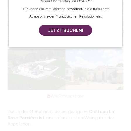
Jeden Donnerstag um 21:30 Uhr
→ Tauchen Sie, mit Laternen bewaffnet, in die turbulente
Atmosphäre der Französischen Revolution ein.
JETZT BUCHEN!
Alle Fotos anzeigen
Das in der Gemeinde Lussac gelegene
Château La
Rose Perrière ist
eines der ältesten Weingüter der
Appellation.