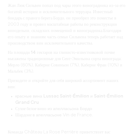
Жан Люк Сильвен
попал под чары этого виноградника из-за его
богатой истории и исключительного терруара.
Известный
бондарь с правого берега Бордо
, он приобрел это поместье в
2003 году и провел масштабные работы по реконструкции
винодельни, складских помещений и виноградника.Благодаря
его опыту и знаниям часть семьи Сильвена теперь работает над
производством вин исключительного качества.
На площади
14 гектаров
на глинисто-известняковой почве
высажены традиционные для Сент-Эмильона сорта винограда:
Мерло (80%), Каберне Совиньон (7%), Каберне Фран (10%) и
Мальбек (3%).
Приходите и откройте для себя широкий
ассортимент
наших
вин
:
красные вина
Lussac Saint-Émilion
и
Saint-Émilion
Grand Cru
Сухое белое вино
из апелласьона Бордо
Шардоне
в апелласьоне Vin de France.
Команда Château La Rose Perrière приветствует вас