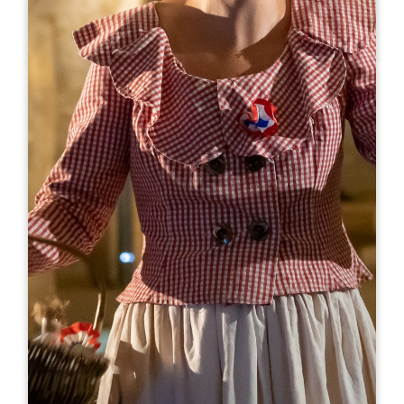
Leaflet
С сайта
8€
Vignobles JLSylvain - Château La Rose
Perrière
Château La Rose Perrière
33570 LUSSAC
05 57 55 14 64
06 70 08 75 86
mail@vignobles-jlsylvain.com
МЕСЯЦ ОТКРЫТИЯ
Я
Ф
М
А
М
И
И
А
С
О
Н
Д