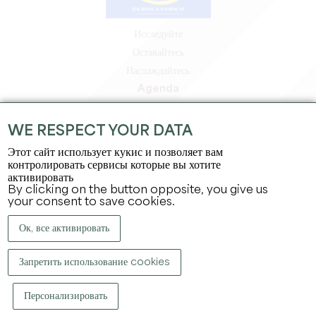
Исследуйте
Оставайтесь
Наслаждайтесь
Agenda
Зона профессионалов
Зона для участников
WE RESPECT YOUR DATA
Зона для прессы
Этот сайт использует кукис и позволяет вам
Вакансии и стажировки
контролировать сервисы которые вы хотите
активировать
Юридическая информация
By clicking on the button opposite, you give us
Политика конфиденциальности
your consent to save cookies.
Ок, все активировать
Запретить использование cookies
Персонализировать
КОПИРАЙТ ©
2026
ОФИС ПО ТУРИЗМУ БОЛЬШОГО СЕН-ЭМИЛЬОНА