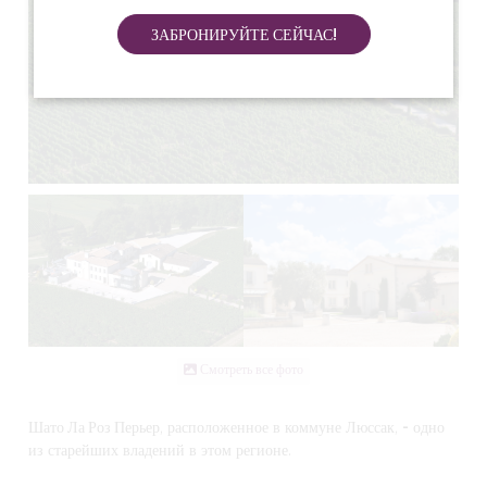
ЗАБРОНИРУЙТЕ СЕЙЧАС!
Смотреть все фото
Шато Ла Роз Перьер
, расположенное в коммуне Люссак,
-
одно
из старейших владений в этом регионе.