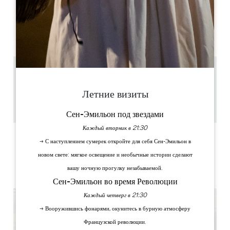
ДНИ ОТКРЫТИЯ
П
В
С
Ч
П
С
В
AM
AM
AM
AM
AM
AM
AM
PM
PM
PM
PM
PM
PM
PM
11 km
1h
Летние визиты
25
Скопируйте GPS-код
Сен-Эмильон под звездами
Каждый вторник в 21:30
ЯРЛЫКИ
→ С наступлением сумерек откройте для себя Сен-Эмильон в
новом свете: мягкое освещение и необычные истории сделают
вашу ночную прогулку незабываемой.
Сен-Эмильон во время Революции
Каждый четверг в 21:30
→ Вооружившись фонарями, окунитесь в бурную атмосферу
Французской революции.