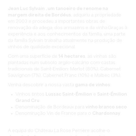
Jean Luc Sylvain
, um tanoeiro de renome na
margem direita de Bordéus
, adquiriu a propriedade
em 2003 e procedeu a importantes obras de
renovação da adega, dos armazéns e da vinha.Graças à
experiência e aos conhecimentos da família, uma parte
da família Sylvain trabalha atualmente na produção de
vinhos de qualidade excecional.
Com uma superfície de
14 hectares
, as vinhas são
plantadas num subsolo argilo-calcário com castas
tradicionais de Saint-Emilion: Merlot (80%), Cabernet
Sauvignon (7%), Cabernet Franc (10%) e Malbec (3%).
Venha descobrir a nossa vasta
gama de vinhos
:
Vinhos tintos
Lussac Saint-Émilion
e
Saint-Émilion
Grand Cru
Denominação de Bordeaux para
vinho branco seco
Denominação Vin de France para o
Chardonnay
A equipa do Château La Rose Perrière acolhe-o