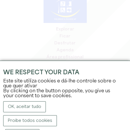
Explorar
Ficar
Desfrutar
Agenda
Área profissional
Área de membros
Área de imprensa
WE RESPECT YOUR DATA
Empregos e estágios
Este site utiliza cookies e dá-lhe controle sobre o
Informação jurídica
que quer ativar
By clicking on the button opposite, you give us
Política de privacidade
your consent to save cookies.
OK, aceitar tudo
Proibe todos cookies