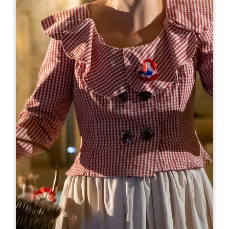
Leaflet
De
8€
Vignobles JLSylvain - Château La Rose
Perrière
Château La Rose Perrière
33570 LUSSAC
05 57 55 14 64
06 70 08 75 86
mail@vignobles-jlsylvain.com
MÊS DE ABERTURA
J
F
M
A
M
J
J
A
S
O
N
D