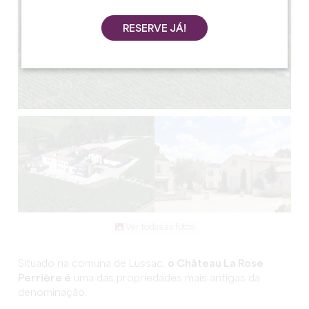
RESERVE JÁ!
Ver todas as fotos
Situado na comuna de Lussac,
o Château La Rose
Perrière é
uma das propriedades mais antigas da
denominação.