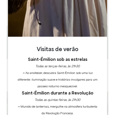
DIAS DE ABERTURA
S
T
Q
Q
S
S
D
AM
AM
AM
AM
AM
AM
AM
PM
PM
PM
PM
PM
PM
PM
11 km
1h
25
Visitas de verão
Copiar código GPS
Saint-Émilion sob as estrelas
ETIQUETAS
Todas as terças-feiras, às 21h30
→ Ao anoitecer, descubra Saint-Émilion sob uma luz
diferente: iluminação suave e histórias invulgares para um
passeio noturno inesquecível.
Saint-Émilion durante a Revolução
Todas as quintas-feiras, às 21h30
→ Munido de lanternas, mergulhe na atmosfera turbulenta
da Revolução Francesa.