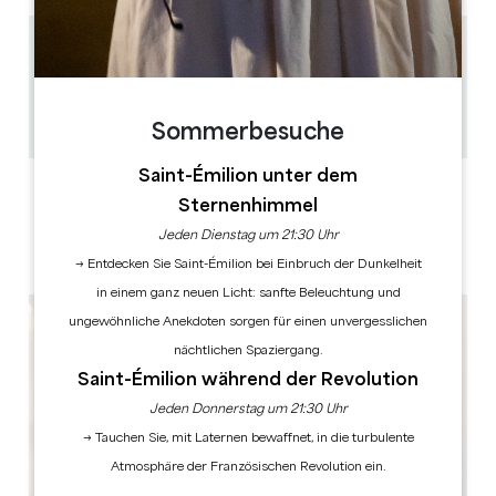
1.1 km
45 min
12
GPS-Code kopieren
Sommerbesuche
Saint-Émilion unter dem
LABELS
Sternenhimmel
Jeden Dienstag um 21:30 Uhr
→ Entdecken Sie Saint-Émilion bei Einbruch der Dunkelheit
in einem ganz neuen Licht: sanfte Beleuchtung und
ungewöhnliche Anekdoten sorgen für einen unvergesslichen
nächtlichen Spaziergang.
Saint-Émilion während der Revolution
Jeden Donnerstag um 21:30 Uhr
→ Tauchen Sie, mit Laternen bewaffnet, in die turbulente
Atmosphäre der Französischen Revolution ein.