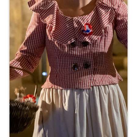
Leaflet
Ab
15€
Château Cadet Bon
38 Route de Montagne
33330 SAINT-ÉMILION
05 57 74 43 20
06 83 48 37 20 (le week-end)
chateau.cadet.bon@orange.fr
MONAT DER ERÖFFNUNG
J
F
M
A
M
J
J
A
S
O
N
D
TAGE DER ÖFFNUNG
M
D
M
D
F
S
S
AM
AM
AM
AM
AM
AM
AM
PM
PM
PM
PM
PM
PM
PM