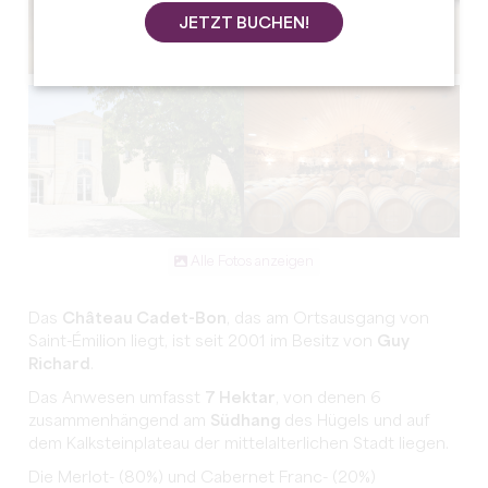
JETZT BUCHEN!
Alle Fotos anzeigen
Das
Château Cadet-Bon
, das am Ortsausgang von
Saint-Émilion liegt, ist seit 2001 im Besitz von
Guy
Richard
.
Das Anwesen umfasst
7 Hektar
, von denen 6
zusammenhängend am
Südhang
des Hügels und auf
dem Kalksteinplateau der mittelalterlichen Stadt liegen.
Die Merlot- (80%) und Cabernet Franc- (20%)