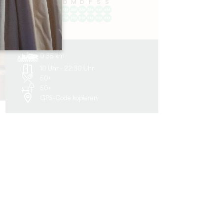
M
D
M
D
F
S
S
AM
AM
AM
AM
AM
AM
AM
PM
PM
PM
PM
PM
PM
PM
0.35 km
10 Uhr - 22:30 Uhr
50+
50+
GPS-Code kopieren