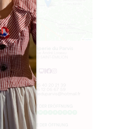
Leaflet
La Crêperie du Parvis
23 Rue André Loiseau
33330 SAINT-ÉMILION
05 40 20 21 39
06 12 06 67 59
lacreperieduparvis@hotmail.fr
MONAT DER ERÖFFNUNG
J
F
M
A
M
J
J
A
S
O
N
D
TAGE DER ÖFFNUNG