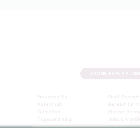
ABONNIEREN SIE UN
Erkunden Sie
Profi-Bereich
Aufenthalt
Bereich für M
Genießen
Presse-Berei
Tagesordnung
Jobs & Prakti