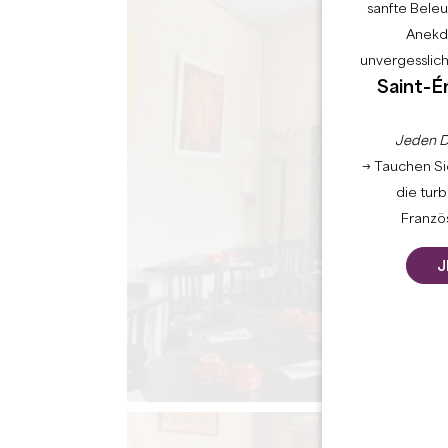
sanfte Bele
Anekdo
unvergesslic
Saint-É
Jeden D
→ Tauchen Sie
die tur
Französ
J