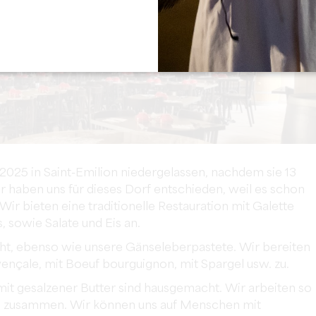
 2025 in Saint-Emilion niedergelassen, nachdem sie 13
r haben uns für dieses Dorf entschieden, weil es schon
r bieten eine traditionelle Restauration mit Galette
 sowie Salate und Eis an.
, ebenso wie unsere Gänseleberpastete. Wir bereiten
ençale, mit Boeuf bourguignon, mit Spargel usw. zu.
it gesalzener Butter sind hausgemacht. Wir arbeiten so
en zusammen. Wir können uns auf Menschen mit