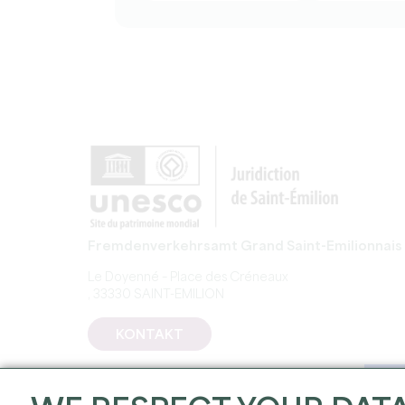
Fremdenverkehrsamt Grand Saint-Emilionnais
Le Doyenné – Place des Créneaux
, 33330 SAINT-EMILION
KONTAKT