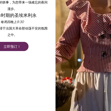
的轶事，为您带来一场难忘的夜间
漫步。
命时期的圣埃米利永
每周四晚上9:30
沉浸于法国大革命那动荡不安的氛围
之中。
立即预订！