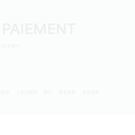
 PAIEMENT
付款票餐厅
线网络
儿童高脚椅
露台
素食菜肴
素食菜肴