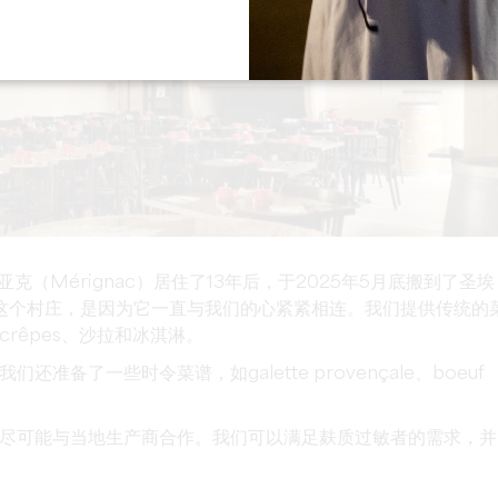
尼亚克（Mérignac）居住了13年后，于2025年5月底搬到了圣埃
所以选择这个村庄，是因为它一直与我们的心紧紧相连。我们提供传统的
 crêpes、沙拉和冰淇淋。
备了一些时令菜谱，如galette provençale、boeuf
尽可能与当地生产商合作。我们可以满足麸质过敏者的需求，并