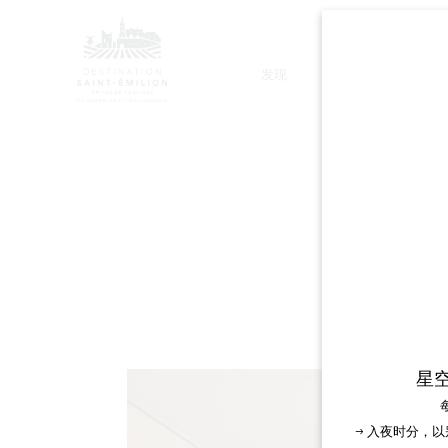
发现
停留
L
星
→ 入夜时分，