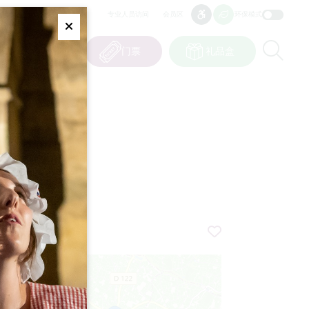
专业人员访问
会员区
环保模式
无障碍
无障碍
Fermer
Re
0
篮子
我的选择
门票
礼品盒
CN
语言
IS
+
−