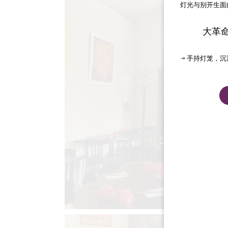
灯光与别开生面
大革
→ 手持灯笼，