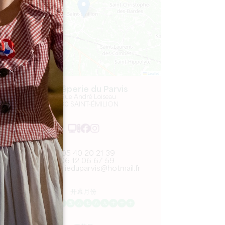
Leaflet
La Crêperie du Parvis
23 Rue André Loiseau
33330 SAINT-ÉMILION
05 40 20 21 39
06 12 06 67 59
lacreperieduparvis@hotmail.fr
开幕月份
一
二
三
四
五
六
七
八
九
十
十
十