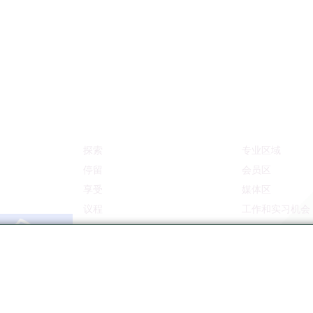
探索
专业区域
停留
会员区
享受
媒体区
议程
工作和实习机会