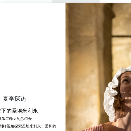
私人游览
研讨会
欣赏
议程
今年夏天
A CRÊPERIE DU PARV
SAINT-ÉMILION
首页
餐厅
La Crêperie du Parvis
夏季探访
说明
费率
语言
付款方式
服务
空下的圣埃米利永
每周二晚上9点30分
以别样视角探索圣埃米利永：柔和的