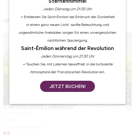
Sternenhimmel
Von
25
€
Jeden Dienstag um 21:30 Uhr
Dauer :
1h
→ Entdecken Sie Saint-Émilion bei Einbruch der Dunkelheit
in einem ganz neuen Licht: sanfte Beleuchtung und
ungewöhnliche Anekdoten sorgen für einen unvergesslichen
nächtlichen Spaziergang.
Saint-Émilion während der Revolution
Jeden Donnerstag um 21:30 Uhr
→ Tauchen Sie, mit Laternen bewaffnet, in die turbulente
Atmosphäre der Französischen Revolution ein.
JETZT BUCHEN!
CHÂTEAU VIEUX LARMANDE
SAINT-EMILION
Von
12
€
Dauer :
35min / 40min