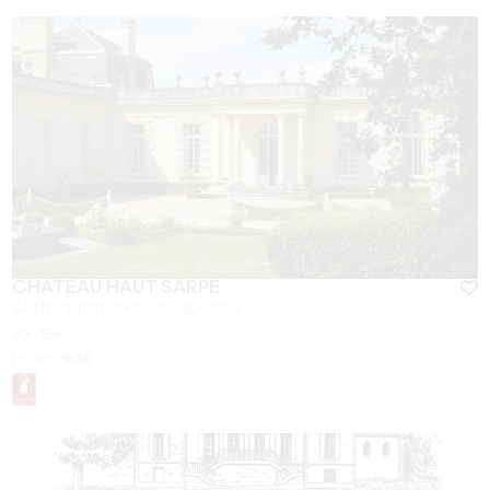
CHÂTEAU HAUT SARPE
SAINT-CHRISTOPHE-DES-BARDES
Von
15
€
Dauer :
1h30