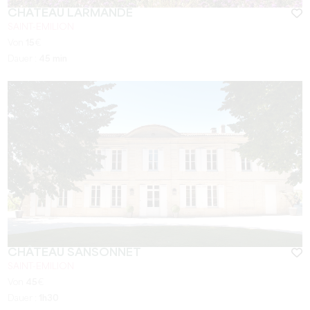
CHÂTEAU LARMANDE
SAINT-EMILION
Von
15
€
Dauer :
45 min
CHÂTEAU SANSONNET
SAINT-EMILION
Von
45
€
Dauer :
1h30