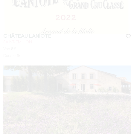
CHÂTEAU LANIOTE
SAINT-EMILION
Von
8
€
Dauer :
1h