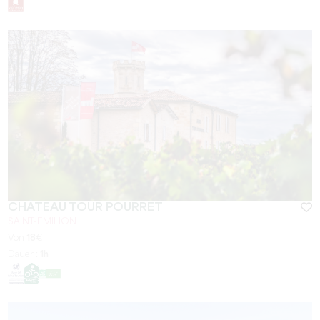
CHÂTEAU TOUR POURRET
SAINT-EMILION
Von
18
€
Dauer :
1h