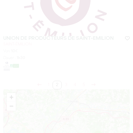
UNION DE PRODUCTEURS DE SAINT-EMILION
SAINT-ÉMILION
Von
10
€
Dauer :
1h30
1
2
3
4
5
+
−