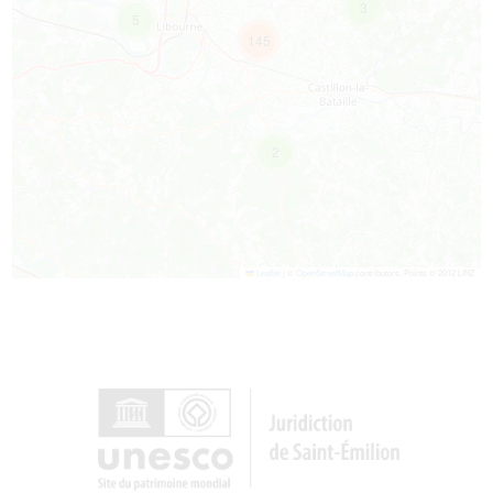
3
5
145
2
Leaflet
|
©
OpenStreetMap
contributors, Points © 2012 LINZ