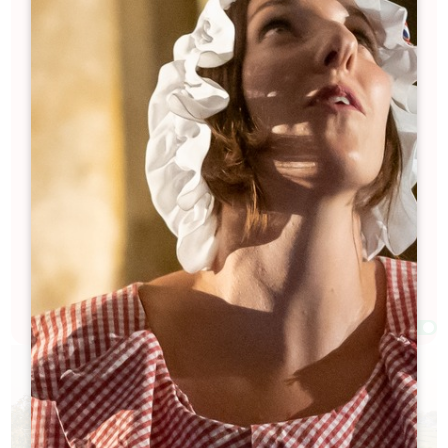
obligatorisch.
Praktische Hinweise:
Eventuelle Kosten für die Besichtigung und
Verkostung sind vor Ort zu entrichten.
Reservierung direkt und ausschließlich bei den
teilnehmenden Schlössern erforderlich (das
Fremdenverkehrsamt nimmt keine
Reservierungen für diesen Besuch entgegen,
keine zusätzlichen Kosten oder Provisionen).
Bitte beachten Sie, dass die Planung kurzfristigen
Änderungen unterworfen sein kann.
Filter 155 Ergebnis(se)
Afficher la carte