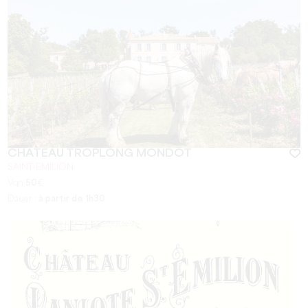
CHÂTEAU TROPLONG MONDOT
SAINT-EMILION
Von
50
€
Dauer :
à partir de 1h30