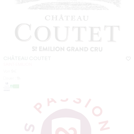
CHÂTEAU COUTET
SAINT-EMILION
Von
9
€
Dauer :
1h