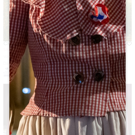
CHÂTEAU SOUTARD
SAINT-EMILION
Von
23
€
Dauer :
45 min - 2h