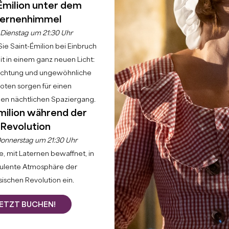
Émilion unter dem
ernenhimmel
Dienstag um 21:30 Uhr
ie Saint-Émilion bei Einbruch
t in einem ganz neuen Licht:
uchtung und ungewöhnliche
ite
Genießen Sie
Zu besuchende Schlösser
Wein &amp; Weinbergserl
ten sorgen für einen
hen nächtlichen Spaziergang.
milion während der
en muss. Lorem ipsum dolor sit amet, consectetur adipisci
Revolution
rta. Vivamus eu accumsan nisi. In consequat suscipit feli
onnerstag um 21:30 Uhr
do. Duis aliquet, eros quis finibus lacinia, erat purus eg
, mit Laternen bewaffnet, in
perdiet leo. Suspendisse accumsan elit nisi, sit amet pell
bulente Atmosphäre der
e purus bibendum eget. Quisque quam lectus, mollis sed por
ischen Revolution ein.
ETZT BUCHEN!