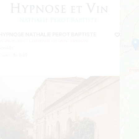
HYPNOSE NATHALIE PEROT BAPTISTE
VIGNOBLES ET CHÂTEAUX DE SAINT-EMILION
Von
40
€
Dauer :
1h-1h30