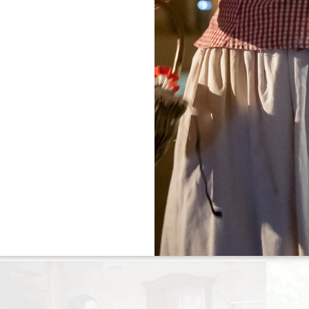
+
−
SEGWAY & E-VÉLOS TOUR SAINT-ÉMILION
SAINT-LAURENT-DES-COMBES
Dauer :
à partir d'1h