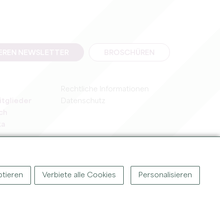
SEREN NEWSLETTER
BROSCHÜREN
Rechtliche Informationen
itglieder
Datenschutz
ch
ka
ptieren
Verbiete alle Cookies
Personalisieren
T ©
2026
BÜRO FÜR TOURISMUS DES GROSSEN SAINT-ÉMILIONNAIS