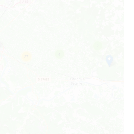
2
4
27