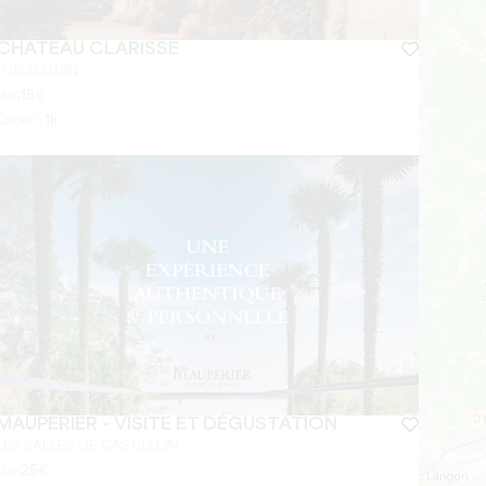
CHÂTEAU CLARISSE
PUISSEGUIN
Von
15
€
Dauer :
1h
MAUPERIER - VISITE ET DÉGUSTATION
LES SALLES DE CASTILLON
Von
25
€