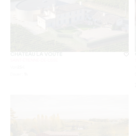
CHÂTEAU LA VOUTE
SAINT-ÉTIENNE-DE-LISSE
Von
25
€
Dauer :
1h