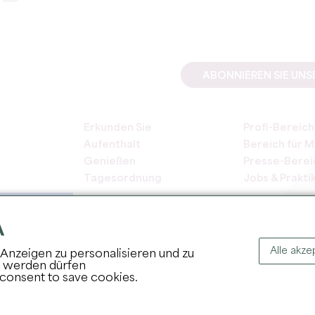
ABONNIEREN SIE UN
Erkunden Sie
Profi-Bereich
Aufenthalt
Bereich für M
Genießen
Presse-Berei
Tagesordnung
Jobs & Prakti
A
Alle akze
Anzeigen zu personalisieren und zu
t werden dürfen
COPYRIGH
 consent to save cookies.