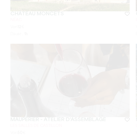
CHÂTEAU MONCETS
NÉAC
Von
12
€
Dauer :
1h
MAUPERIER - ATELIER D'ASSEMBLAGE
LES SALLES DE CASTILLON
Von
50
€