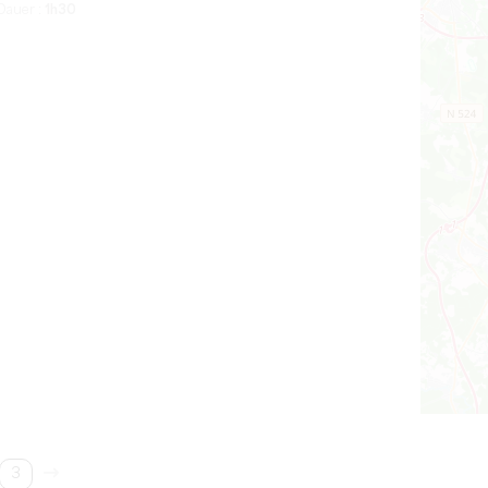
Dauer :
1h30
3