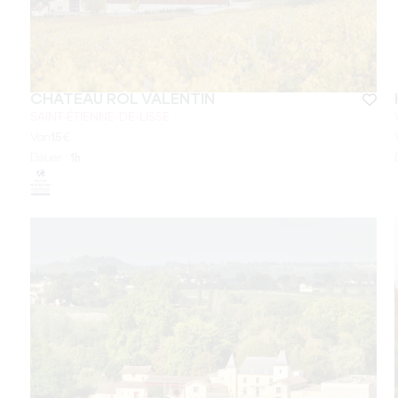
CHÂTEAU ROL VALENTIN
SAINT-ÉTIENNE-DE-LISSE
Von
15
€
Dauer :
1h