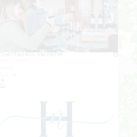
CHÂTEAU ROL VALENTIN
SAINT-ÉTIENNE-DE-LISSE
Von
30
€
Dauer :
1h