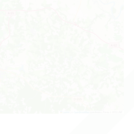
Leaflet
|
©
OpenStreetMap
contributors, Points © 2012 LINZ