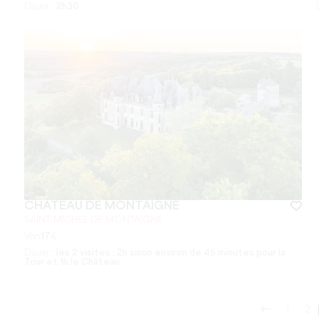
Dauer :
2h30
CHÂTEAU DE MONTAIGNE
SAINT-MICHEL DE MONTAIGNE
Von
17
€
Dauer :
les 2 visites : 2h sinon environ de 45 minutes pour la
Tour et 1h le Château
1
2