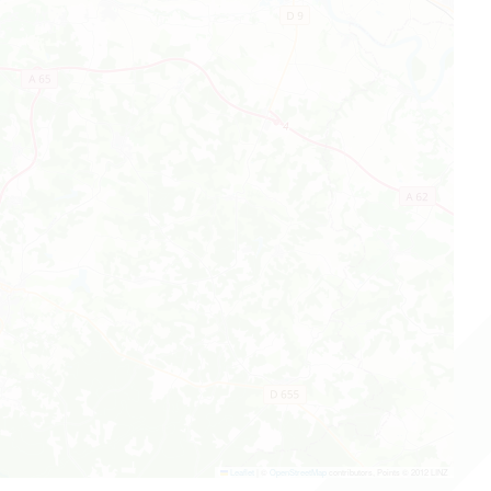
Leaflet
|
©
OpenStreetMap
contributors, Points © 2012 LINZ