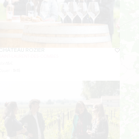
CHÂTEAU ROZIER
SAINT-LAURENT-DES-COMBES
Von
15
€
Dauer :
1h15