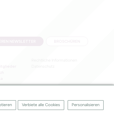
SEREN NEWSLETTER
BROSCHÜREN
Rechtliche Informationen
itglieder
Datenschutz
ch
ka
ptieren
Verbiete alle Cookies
Personalisieren
T ©
2026
BÜRO FÜR TOURISMUS DES GROSSEN SAINT-ÉMILIONNAIS