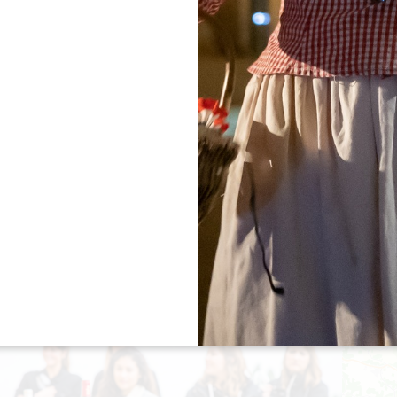
+
−
MOB & WINE
SAINT-EMILION
Dauer :
1h30