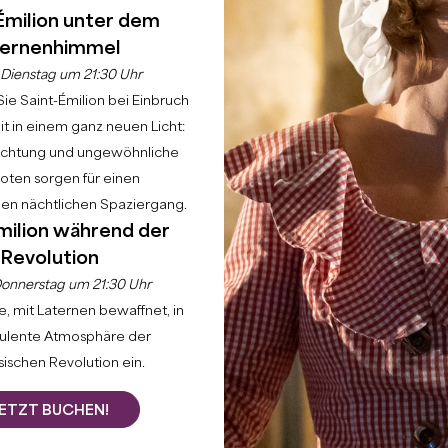
Émilion unter dem
ernenhimmel
Dienstag um 21:30 Uhr
ie Saint-Émilion bei Einbruch
t in einem ganz neuen Licht:
uchtung und ungewöhnliche
ite
Genießen Sie
Zu besuchende Schlösser
Wein &amp; Weinbergserl
ten sorgen für einen
hen nächtlichen Spaziergang.
milion während der
en muss. Lorem ipsum dolor sit amet, consectetur adipisci
Revolution
rta. Vivamus eu accumsan nisi. In consequat suscipit feli
onnerstag um 21:30 Uhr
do. Duis aliquet, eros quis finibus lacinia, erat purus eg
, mit Laternen bewaffnet, in
perdiet leo. Suspendisse accumsan elit nisi, sit amet pell
e purus bibendum eget. Quisque quam lectus, mollis sed por
bulente Atmosphäre der
ischen Revolution ein.
ETZT BUCHEN!