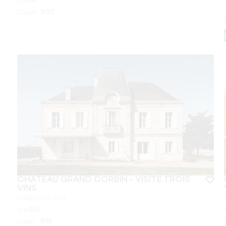
Von
6
€
Dauer :
1h30
CHÂTEAU GRAND CORBIN - VISITE TROIS
VINS
SAINT-EMILION
Von
29
€
Dauer :
1h15