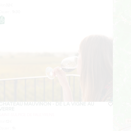
Von
32
€
Dauer :
1h30
CHÂTEAU MAUVINON - DE LA VIGNE AU
VERRE
SAINT-SULPICE DE FALEYRENS
Von
12
€
Dauer :
1h