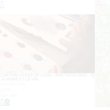
CHÂTEAU FLEUR DE LISSE - RACONTE-MOI
LA VIGNE ET LE VIN
SAINT-HIPPOLYTE
Von
14
€
Dauer :
1h30