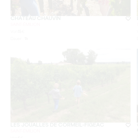
CHÂTEAU CHAUVIN
SAINT-ÉMILION
Von
15
€
Dauer :
1h
LES JOUALLES DE CORMEIL-FIGEAC
SAINT-ÉMILION