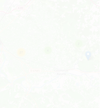
2
4
27