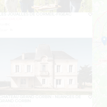
LES JOUALLES DE CORMEIL-FIGEAC
SAINT-EMILION
Von
18
€
Dauer :
1h
CHÂTEAU GRAND CORBIN - NUANCES DE
GRAND CORBIN
SAINT-EMILION