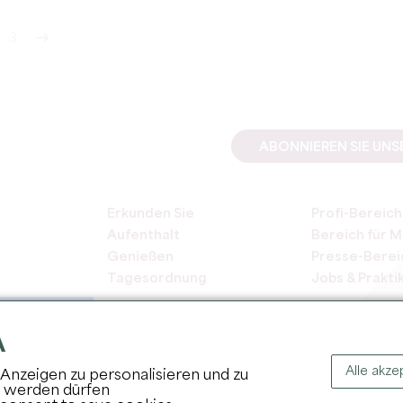
3
ABONNIEREN SIE UN
Erkunden Sie
Profi-Bereich
Aufenthalt
Bereich für M
Genießen
Presse-Berei
Tagesordnung
Jobs & Prakti
A
Alle akze
Anzeigen zu personalisieren und zu
t werden dürfen
COPYRIGH