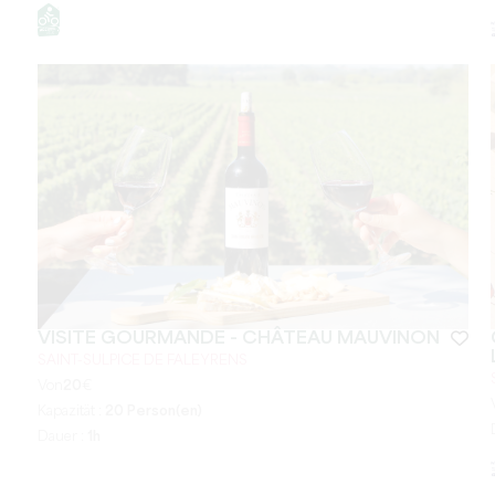
VISITE GOURMANDE - CHÂTEAU MAUVINON
SAINT-SULPICE DE FALEYRENS
Von
20
€
Kapazität :
20 Person(en)
Dauer :
1h