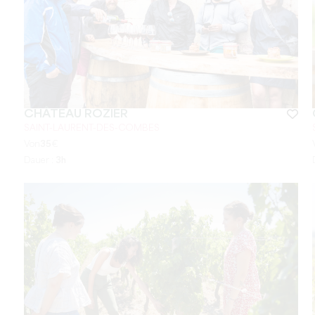
CHÂTEAU ROZIER
SAINT-LAURENT-DES-COMBES
Von
35
€
Dauer :
3h