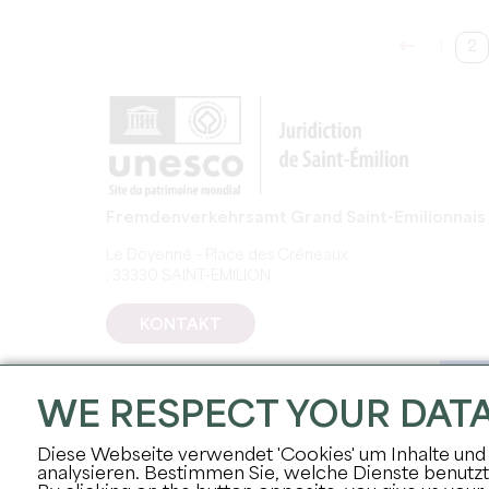
1
2
Fremdenverkehrsamt Grand Saint-Emilionnais
Le Doyenné – Place des Créneaux
, 33330 SAINT-EMILION
KONTAKT
WE RESPECT YOUR DAT
Diese Webseite verwendet 'Cookies' um Inhalte und 
analysieren. Bestimmen Sie, welche Dienste benutz