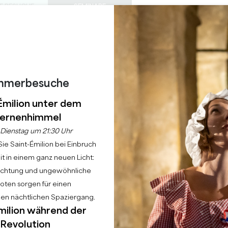
E BESUCHE
SEMINARE
Z
0
 S
DIESER
Warenkorb
Meine Auswah
SPRACHE
EIN
TAGESORDNUNG
DE
SOMMER
ZU BESUCHENDE SCHLÖSSER
LOKALE PERLEN
22 GRÜNDE FÜR DIE ZUKUNFT
REGNERISCHE TAGE
M CHÂTEAU MICHEL 
mmerbesuche
Émilion unter dem
- DER ZAUBERTRANK
ernenhimmel
Dienstag um 21:30 Uhr
ie Saint-Émilion bei Einbruch
ite
Tagesordnung
Halloween im Château Michel de Montaigne - Der Zaub
t in einem ganz neuen Licht:
uchtung und ungewöhnliche
ten sorgen für einen
hen nächtlichen Spaziergang.
milion während der
Revolution