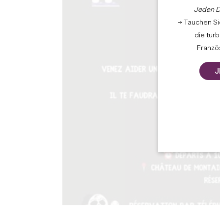
Jeden D
→ Tauchen Sie
die tur
Französ
J