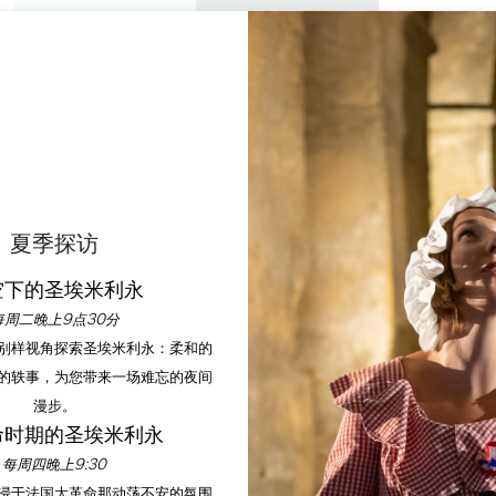
私人游览
研讨会
欣赏
议程
今年夏天
-德-蒙田城堡的万圣节 - 
夏季探访
首页
议程
米歇尔-德-蒙田城堡的万圣节 - 神奇药水
空下的圣埃米利永
每周二晚上9点30分
以别样视角探索圣埃米利永：柔和的
的轶事，为您带来一场难忘的夜间
漫步。
命时期的圣埃米利永
每周四晚上9:30
沉浸于法国大革命那动荡不安的氛围