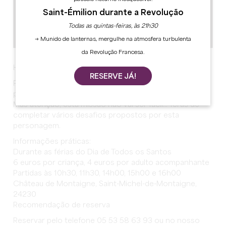
Saint-Émilion durante a Revolução
Todas as quintas-feiras, às 21h30
→ Munido de lanternas, mergulhe na atmosfera turbulenta
da Revolução Francesa.
Halloween 2025 para crianças
RESERVE JÁ!
Para crianças dos 5 aos 12 anos: Vem ajudar uma
personagem misteriosa a fazer a sua poção milagrosa!
Mas atenção, esta missão não vai ser fácil... Terás de
completar vários desafios propostos por esta
personagem.
Informações práticas:
Durante as férias do Dia de Todos os Santos
6 euros por criança, 4 euros por adulto acompanhante
Partidas às 10h30, 11h30, 14h00, 15h00 e 16h00
Château de Montaigne, Saint-Michel-de-Montaigne,
24230
Recomendação de reserva
Reservar pelo telefone 05 53 58 63 93 ou no nosso