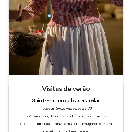
Leaflet
Château et Tour de Michel de Montaigne
24230 SAINT-MICHEL DE MONTAIGNE
LIVRO
Visitas de verão
Saint-Émilion sob as estrelas
Todas as terças-feiras, às 21h30
→ Ao anoitecer, descubra Saint-Émilion sob uma luz
diferente: iluminação suave e histórias invulgares para um
passeio noturno inesquecível.