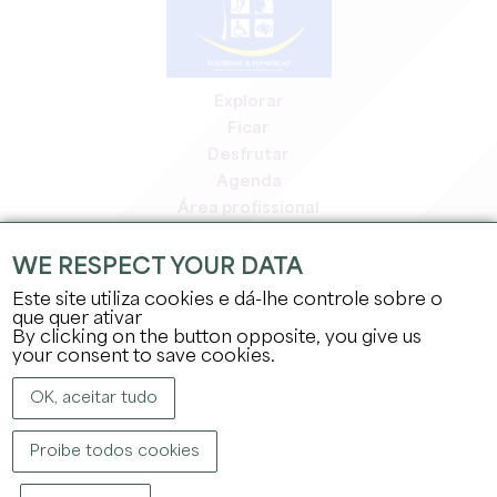
Explorar
Ficar
Desfrutar
Agenda
Área profissional
Área de membros
Área de imprensa
WE RESPECT YOUR DATA
Empregos e estágios
Este site utiliza cookies e dá-lhe controle sobre o
Informação jurídica
que quer ativar
By clicking on the button opposite, you give us
Política de privacidade
your consent to save cookies.
OK, aceitar tudo
Proibe todos cookies