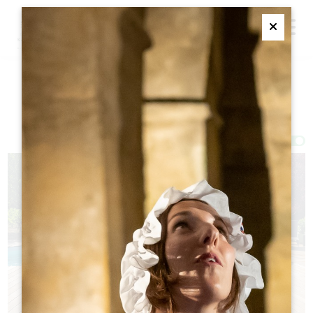
M
Ferme
过滤器 32 结果
Afficher la carte