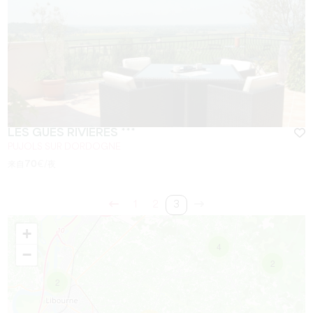
LES GUÉS RIVIÈRES ***
PUJOLS SUR DORDOGNE
来自
70
€/夜
1
2
3
+
4
−
2
2