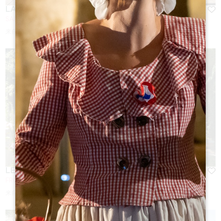
LA VIGNERAIE DE LAURA
SAINTE-COLOMBE
来自
130
€/夜
LE BASSIN DU TERTRE DE FRONSAC **
FRONSAC
来自
95
€/夜