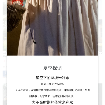
LA MAISON DES AURELINES ** / CHÂTEAU DES
FAURES
PUISSEGUIN
夏季探访
来自
80
€/夜
星空下的圣埃米利永
每周二晚上9点30分
→ 入夜时分，以别样视角探索圣埃米利永：柔和的灯光与别开生面
的轶事，为您带来一场难忘的夜间漫步。
大革命时期的圣埃米利永