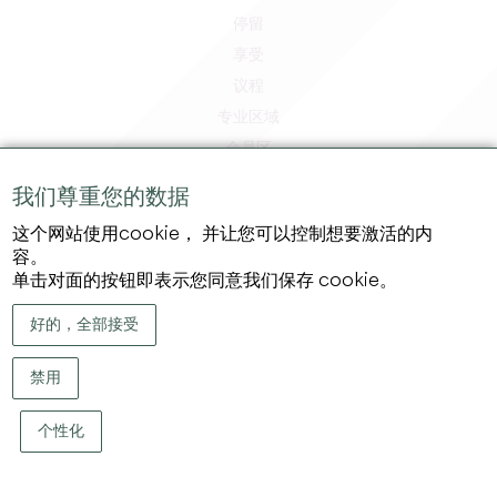
停留
享受
议程
专业区域
会员区
媒体区
我们尊重您的数据
工作和实习机会
这个网站使用cookie， 并让您可以控制想要激活的内
法律信息
容。
隐私政策
单击对面的按钮即表示您同意我们保存 cookie。
好的，全部接受
禁用
个性化
版权 ©
2026
大圣埃米利永地区旅游局