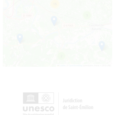
15
3
2
Leaflet
|
©
OpenStreetMap
contributors, Points © 2012 LINZ