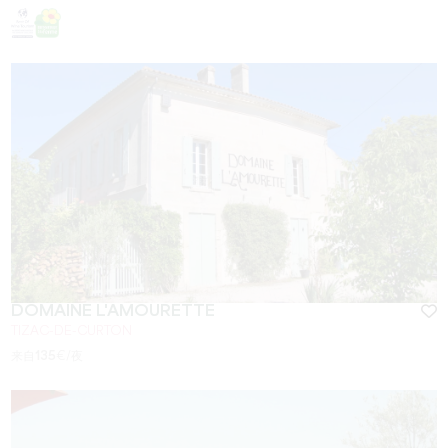
DOMAINE L'AMOURETTE
TIZAC-DE-CURTON
来自
135
€/夜