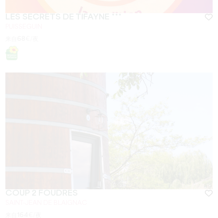
LES SECRETS DE TIFAYNE ***
PUISSEGUIN
来自
68
€/夜
COUP 2 FOUDRES
SAINT-JEAN DE BLAIGNAC
来自
164
€/夜