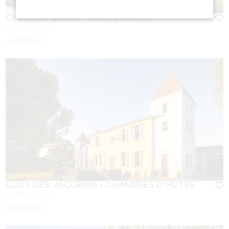
CHÂTEAU GRAND FAURIE LA ROSE
SAINT-ÉMILION
来自
175
€/夜
CLOS DES JACOBINS - CHAMBRES D'HÔTES
SAINT-ÉMILION
来自
150
€/夜