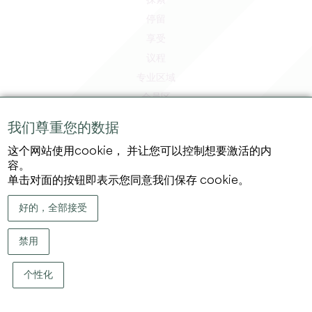
探索
停留
享受
议程
专业区域
会员区
媒体区
我们尊重您的数据
工作和实习机会
这个网站使用cookie， 并让您可以控制想要激活的内
法律信息
容。
隐私政策
单击对面的按钮即表示您同意我们保存 cookie。
好的，全部接受
禁用
个性化
版权 ©
2026
大圣埃米利永地区旅游局