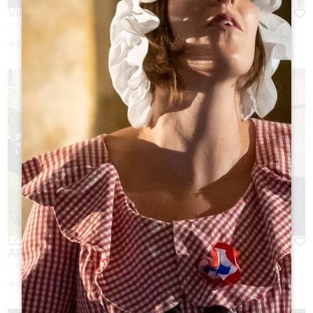
VIGNOBLES FABRIS
SAINT-ÉMILION
来自
92
€/夜
LOGIS DES JURATS - CHAMBRES D'HÔTES ET
APPARTEMENTS
SAINT-ÉMILION
来自
85
€/夜