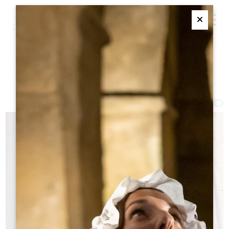
M
Ferme
过滤器 32 结果
Afficher la carte