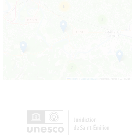
15
3
2
Leaflet
|
©
OpenStreetMap
contributors, Points © 2012 LINZ