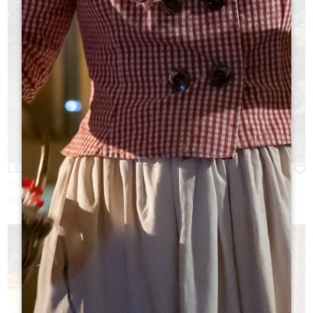
LES LOGIS DE LA TOURELLE
SAINT-ÉMILION
来自
65
€/夜