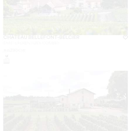
CHÂTEAU BELLEFONT-BELCIER
SAINT-LAURENT-DES-COMBES
来自
290
€/夜