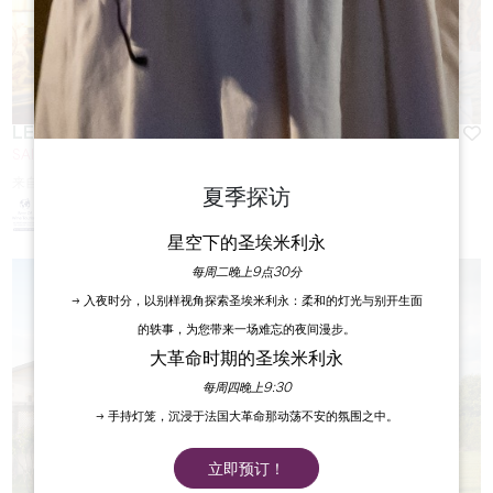
LES CHAMBRES DU CHÂTEAU SOUTARD
SAINT-ÉMILION
来自
270
€/夜
夏季探访
星空下的圣埃米利永
每周二晚上9点30分
→ 入夜时分，以别样视角探索圣埃米利永：柔和的灯光与别开生面
的轶事，为您带来一场难忘的夜间漫步。
大革命时期的圣埃米利永
每周四晚上9:30
→ 手持灯笼，沉浸于法国大革命那动荡不安的氛围之中。
立即预订！