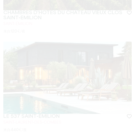
CHAMBRES D'HÔTES DU CHÂTEAU VIEUX CLOS
SAINT-EMILION
SAINT-ÉMILION
来自
120
€/夜
LE 537 SAINT-EMILION
SAINT-LAURENT-DES-COMBES
来自
440
€/夜