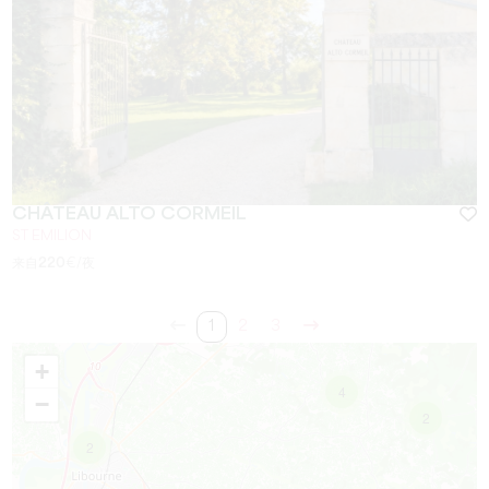
CHÂTEAU ALTO CORMEIL
ST EMILION
来自
220
€/夜
1
2
3
+
4
−
2
2