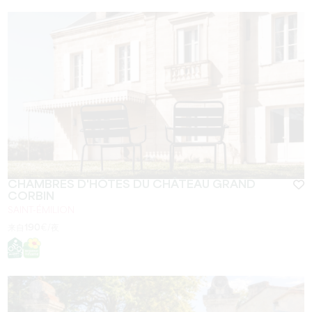
CHAMBRES D'HÔTES DU CHÂTEAU GRAND
CORBIN
SAINT-ÉMILION
来自
190
€/夜