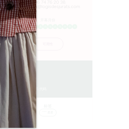
06 74 76 20 38
contact@logisdesjurats.com
开幕月份
一
二
三
四
五
六
七
八
九
十
十
十
可用性
0.31 km
6
24 人民
复制 GPS 代码
标签
*** 星星
的