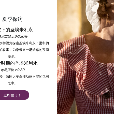
夏季探访
空下的圣埃米利永
每周二晚上9点30分
以别样视角探索圣埃米利永：柔和的
的轶事，为您带来一场难忘的夜间
漫步。
命时期的圣埃米利永
每周四晚上9:30
沉浸于法国大革命那动荡不安的氛围
之中。
立即预订！