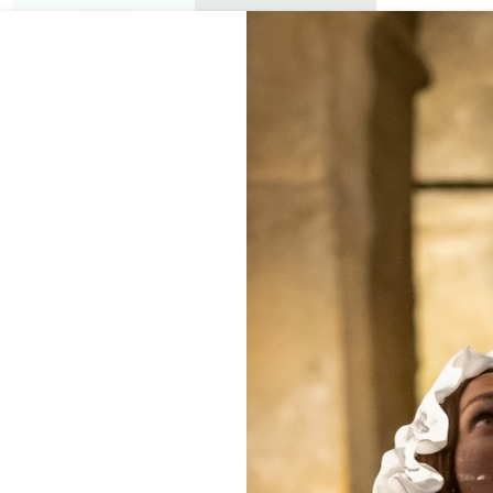
私人游览
研讨会
欣赏
议程
今年夏天
 JURATS - CHAMBRES 
APPARTEMENTS
SAINT-ÉMILION
首页
Logis des Jurats - Chambres d'hôtes et Appartements
说明
费率
语言
付款方式
服务
可用性