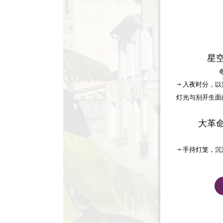
星
→ 入夜时分，
灯光与别开生面
大革
→ 手持灯笼，