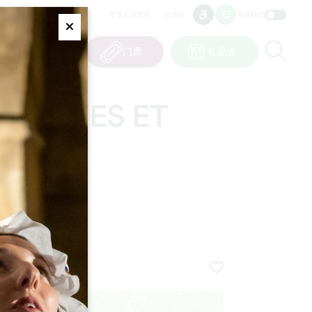
专业人员访问
会员区
环保模式
无障碍
无障碍
Fermer
Re
0
篮子
我的选择
门票
礼品盒
CN
语言
D'HÔTES ET
+