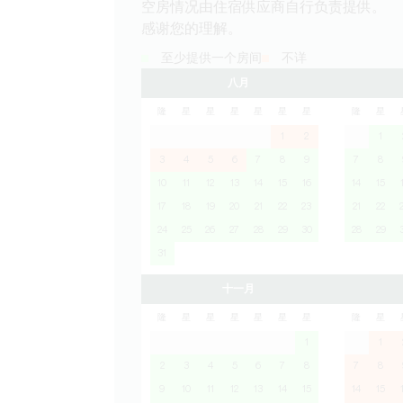
空房情况由住宿供应商自行负责提供。
感谢您的理解。
至少提供一个房间
不详
八月
隆
星
星
星
星
星
星
隆
星
1
2
1
3
4
5
6
7
8
9
7
8
10
11
12
13
14
15
16
14
15
17
18
19
20
21
22
23
21
22
24
25
26
27
28
29
30
28
29
31
十一月
隆
星
星
星
星
星
星
隆
星
1
1
2
3
4
5
6
7
8
7
8
9
10
11
12
13
14
15
14
15