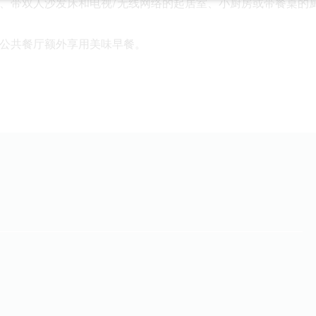
、带双人沙发床和电视/无线网络的起居室、小厨房或带餐桌的
公共餐厅额外享用美味早餐。