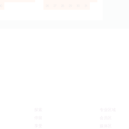
30
26
27
28
29
30
31
探索
专业区域
停留
会员区
享受
媒体区