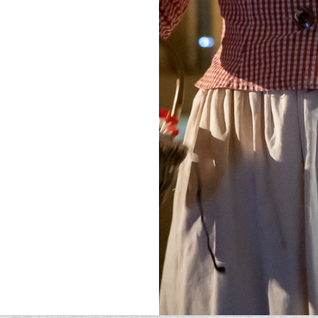
查看所有照片
 米，在中世纪小镇的中心地带提供
3 间客房
和
3 套公寓
人停车场和公共花园
。非常适合步行游览村庄！
 2 人居住）配有带淋浴的连接浴室、电视和 WIFI。
供 4/6 人居住）拥有一间（或两间）带双人床（或两张单人床）