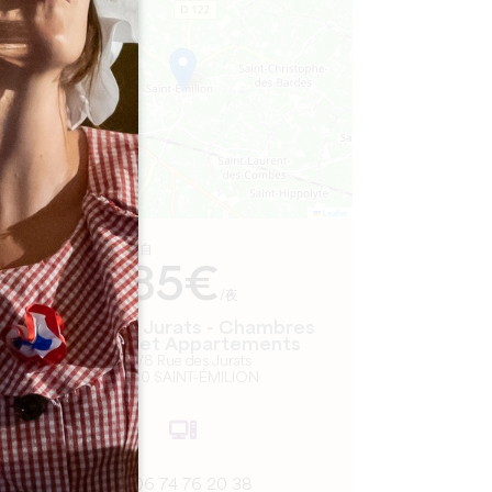
−
Leaflet
来自
85€
/夜
Logis des Jurats - Chambres
d'hôtes et Appartements
4/6/8 Rue des Jurats
33330 SAINT-ÉMILION
06 74 76 20 38