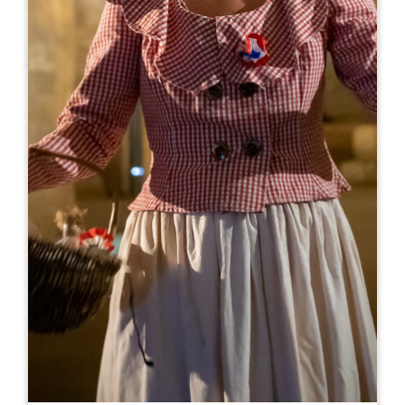
Leaflet
来自
120€
/夜
Chambres d'hôtes du Château Vieux Clos
Saint-Emilion
911 Route d’Orléans
33330 SAINT-ÉMILION
05 57 84 55 88
06 49 86 41 83
hotes@vignobles-mouty.com
开幕月份
一
二
三
四
五
六
七
八
九
十
十
十