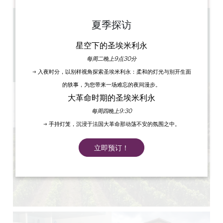
夏季探访
3.3 km
4
星空下的圣埃米利永
8 人民
1
每周二晚上9点30分
复制 GPS 代码
→ 入夜时分，以别样视角探索圣埃米利永：柔和的灯光与别开生面
的轶事，为您带来一场难忘的夜间漫步。
大革命时期的圣埃米利永
每周四晚上9:30
→ 手持灯笼，沉浸于法国大革命那动荡不安的氛围之中。
立即预订！