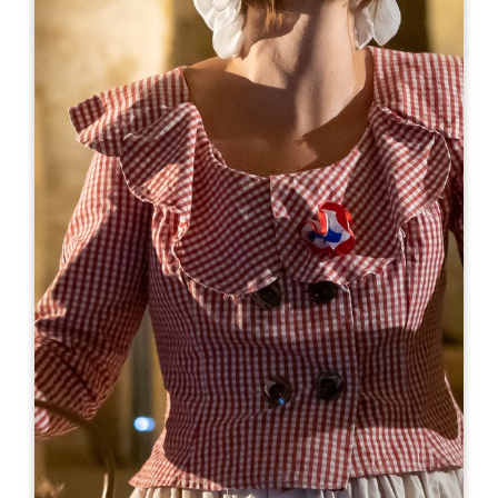
Leaflet
С сайта
50€
Château Troplong Mondot
1 lieu-dit Mondot
33330 SAINT-EMILION
05 57 55 38 28
hospitality@troplong-mondot.com
МЕСЯЦ ОТКРЫТИЯ
Я
Ф
М
А
М
И
И
А
С
О
Н
Д
ДНИ ОТКРЫТИЯ
П
В
С
Ч
П
С
В