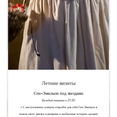
AM
AM
AM
AM
AM
AM
AM
PM
PM
PM
PM
PM
PM
PM
1.5 km
à partir de 1h30
6
Скопируйте GPS-код
ЯРЛЫКИ
Летние визиты
Сен-Эмильон под звездами
Каждый вторник в 21:30
→ С наступлением сумерек откройте для себя Сен-Эмильон в
новом свете: мягкое освещение и необычные истории сделают