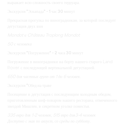
выражает всю сложность своего терруара.
Экскурсия "Эскапада" - 1 час 30 минут
Прекрасная прогулка по виноградникам, за которой последует
дегустация двух вин
Mondot и Château Troplong Mondot
50 с человека
Экскурсия "Погружение" - 2 часа 30 минут
Погружение в виноградники на борту нашего старого Land
Rover с последующей вертикальной дегустацией.
650 для частных групп от 1 до 6 человек.
Экскурсия "Обед на траве
Посещение и дегустация с последующим холодным обедом,
приготовленным шеф-поваром нашего ресторана, отмеченного
звездой Мишлен, в секретном уголке поместья.
335 евро
для 1-2 человек,
515 евро
для
3-4 человек
Доступно с мая по август, со среды по субботу.