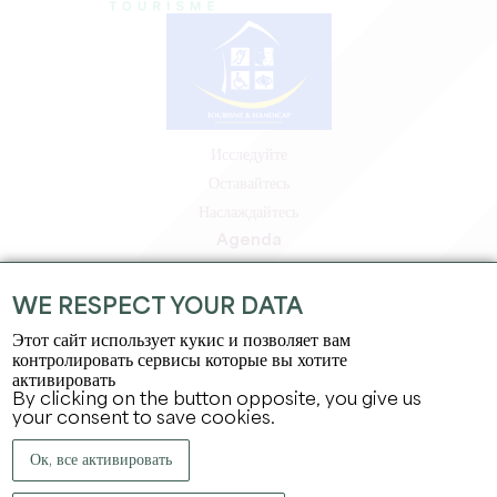
Исследуйте
Оставайтесь
Наслаждайтесь
Agenda
Зона профессионалов
Зона для участников
WE RESPECT YOUR DATA
Зона для прессы
Этот сайт использует кукис и позволяет вам
Вакансии и стажировки
контролировать сервисы которые вы хотите
активировать
Юридическая информация
By clicking on the button opposite, you give us
Политика конфиденциальности
your consent to save cookies.
Ок, все активировать