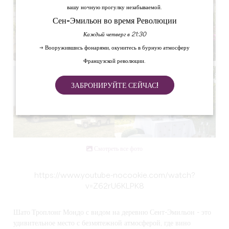
вашу ночную прогулку незабываемой.
Сен-Эмильон во время Революции
Каждый четверг в 21:30
→ Вооружившись фонарями, окунитесь в бурную атмосферу
Французской революции.
ЗАБРОНИРУЙТЕ СЕЙЧАС!
Смотреть все фото
https://www.youtube-nocookie.com/watch?
v=Z62rU6KLPK8
Шато Троплонг Мондо
с видом на деревню Сент-Эмильон - это
удивительное место с безмятежной атмосферой, где вино