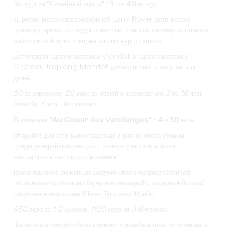
Экскурсия "Семейный выход" - 1 час 45 минут
За рулем мини-электромобилей Land Rover дети весело
проведут время, исследуя поместье, помогая нашему талисману
найти лесной орех и кормя наших кур и свиней.
Дегустация одного винтажа Mondot и одного винтажа
Château Troplong Mondot для взрослых и закуски для
детей.
50
за взрослого, 20 евро за детей в возрасте от 3 до 16 лет,
дети до 3 лет - бесплатно.
Посещение "Au Coeur des Vendanges" - 4 ч 30 мин.
Откройте для себя виноградники в разгар сбора урожая,
продегустируйте виноград с разных участков и вина,
находящиеся на стадии брожения.
После частной экскурсии следует обед в непринужденной
обстановке за столом сборщиков винограда, сопровождаемый
старыми винтажами Шато Троплонг Мондо.
950 евро за 1-2 человек, 1100 евро за 3-6 человек.
Доступно в период сбора урожая, с понедельника по пятницу в