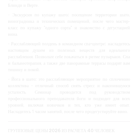
Блинди и Верте.
-
Экскурсия по купажу шато:
посещение территории шато,
виноградника и технических помещений, после чего мастер-
класс по купажу "одного сорта" и знакомство с дегустацией
вина.
-
Расслабляющий полдень в командном спа-центре:
насладитесь
настоящим душем из полезных веществ для идеального
расслабления. Позвольте себе покачаться в ритме пузырьков. Спа
и бальнеотерапия, а также две панорамные террасы подарят вам
тишину и покой.
-
Йога в шато:
это расслабляющее мероприятие по сплочению
коллектива - отличный способ снять стресс и накопившуюся
усталость. Семинар проводится под руководством
профессионального преподавателя йоги и подходит для всех
уровней, включая новичков и тех, кто уже имеет опыт.
Насладитесь 1 часом занятий, после чего продегустируйте вино.
ГРУППОВЫЕ ЦЕНЫ 2026 ИЗ РАСЧЕТА 40 ЧЕЛОВЕК