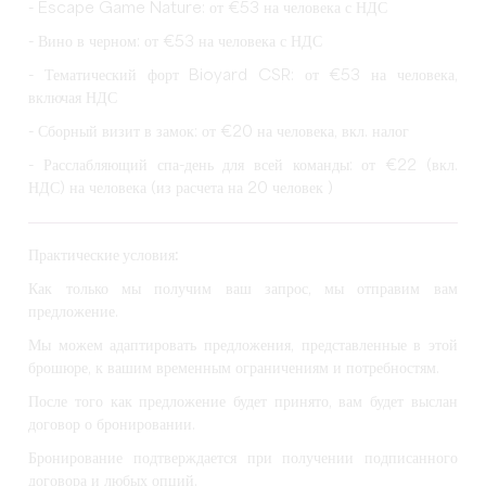
- Escape Game Nature: от €53 на человека с НДС
- Вино в черном: от €53 на человека с НДС
-
Тематический форт Bioyard CSR: от €53 на человека,
включая НДС
- Сборный визит в замок: от €20 на человека, вкл. налог
-
Расслабляющий спа-день для всей команды: от €22 (вкл.
НДС) на человека (из расчета на 20 человек
)
Практические условия:
Как только мы получим ваш запрос, мы отправим вам
предложение.
Мы можем адаптировать предложения, представленные в этой
брошюре, к вашим временным ограничениям и потребностям.
После того как предложение будет принято, вам будет выслан
договор о бронировании.
Бронирование подтверждается при получении подписанного
договора и любых опций.