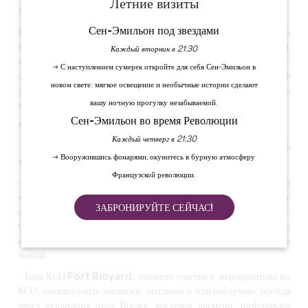
Летние визиты
Подборка мероприятий, посвященных КСО и благополучию
Сен-Эмильон под звездами
Наш девиз? Предложить вам веселые, оригинальные и
изобретательные экологически ответственные мероприятия,
Каждый вторник в 21:30
основанные на природе, благополучии и экологии. Наша цель -
→ С наступлением сумерек откройте для себя Сен-Эмильон в
создать эмоции, сюрпризы и веселье, чтобы ваши мероприятия
новом свете: мягкое освещение и необычные истории сделают
стали уникальным моментом, который можно разделить со
вашу ночную прогулку незабываемой.
всеми вместе.
Сен-Эмильон во время Революции
Мы предлагаем несколько видов мероприятий:
Каждый четверг в 21:30
-
Игра "Побег от природы":
разгадайте загадки этого командного
→ Вооружившись фонарями, окунитесь в бурную атмосферу
задания и попытайтесь освободить экологическое сокровище!
Французской революции.
-
Вино в черном:
испытайте уникальную связь с природой и
виноградниками! Надев повязку на глаза, вы ощутите
ЗАБРОНИРУЙТЕ СЕЙЧАС!
интенсивную связь с природой, терруарами и виноградниками.
Обострив свои чувства, вы познакомитесь с различными
ароматами вина с лозы, процессом винификации и выдержки в
бочках.
-
Тема КСО Fort Bioyard:
примите участие в мероприятиях по
КСО, посвященных экологии, питанию и благополучию, пройдя
через испытания отца Йогаса, мастеров времени, шеф-повара