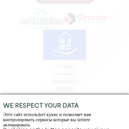
Исследуйте
Оставайтесь
Наслаждайтесь
Agenda
Зона профессионалов
Зона для участников
WE RESPECT YOUR DATA
Зона для прессы
Этот сайт использует кукис и позволяет вам
Вакансии и стажировки
контролировать сервисы которые вы хотите
активировать
Юридическая информация