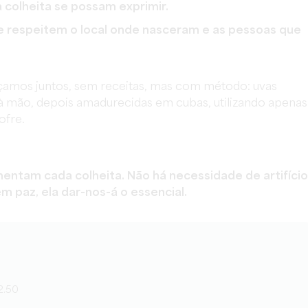
a colheita se possam exprimir.
e respeitem o local onde nasceram e as pessoas que
amos juntos, sem receitas, mas com método: uvas
 mão, depois amadurecidas em cubas, utilizando apenas
ofre.
imentam cada colheita. Não há necessidade de artifíci
m paz, ela dar-nos-á o essencial.
12.50