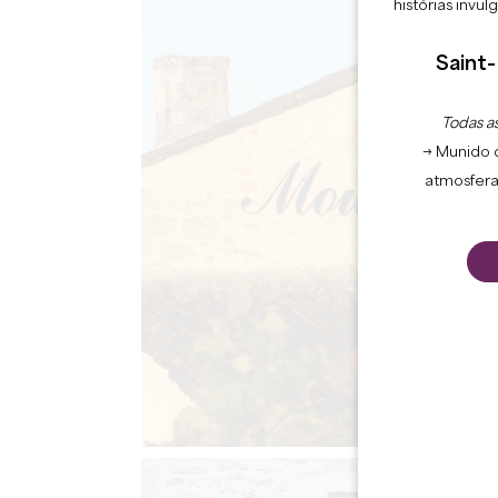
histórias invu
Saint-
Todas as
→ Munido 
atmosfera