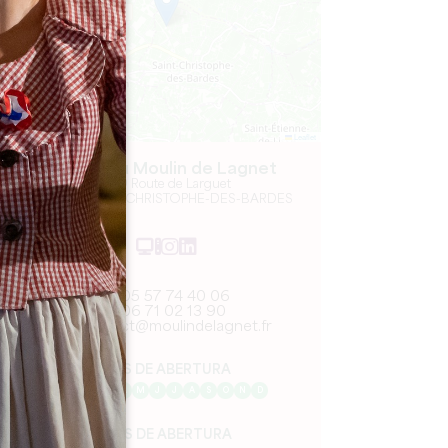
Leaflet
Château Moulin de Lagnet
209 Route de Larguet
33330 SAINT-CHRISTOPHE-DES-BARDES
05 57 74 40 06
06 71 02 13 90
contact@moulindelagnet.fr
MÊS DE ABERTURA
J
F
M
A
M
J
J
A
S
O
N
D
DIAS DE ABERTURA