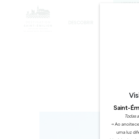
VISITAS 
DESCOBRIR
FICAR
D
DESENVOLVIMENTO SUSTENTÁVEL
A IGREJA MONOLÍTICA - DIGRESSÃO
CHÂ
Vis
D
Saint-Émi
Todas a
→ Ao anoitece
uma luz dif