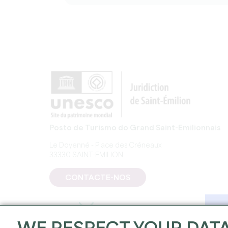
Posto de Turismo do Grand Saint-Emilionnais
Le Doyenné - Place des Créneaux
33330 SAINT-EMILION
CONTACTE-NOS