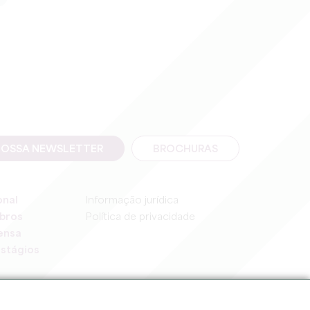
NOSSA NEWSLETTER
BROCHURAS
onal
Informação jurídica
bros
Política de privacidade
ensa
stágios