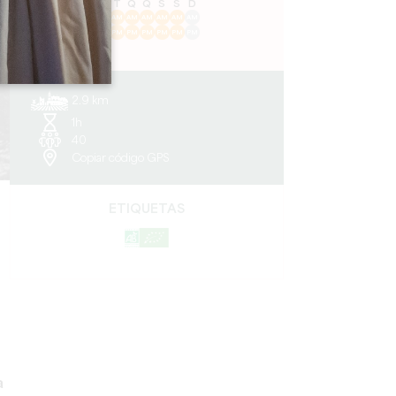
S
T
Q
Q
S
S
D
AM
AM
AM
AM
AM
AM
AM
PM
PM
PM
PM
PM
PM
PM
2.9 km
1h
40
Copiar código GPS
ETIQUETAS
a