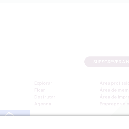
SUBSCREVER A 
Explorar
Área profissi
Ficar
Área de mem
Desfrutar
Área de impr
Agenda
Empregos e e