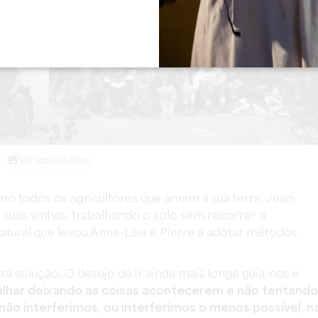
Ver todas as fotos
mo todos os agricultores que amam a sua terra, Jean,
suas vinhas, trabalhando o solo sem recorrer a
atural que levou Anne-Lise e Pierre a adotar métodos
tra solução. O desejo de ir ainda mais longe guia-nos e
alhar deixando as coisas acontecerem e não tentando
ão interferimos, ou interferimos o menos possível, n