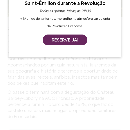
Saint-Émilion durante a Revolução
Todas as quintas-feiras, às 21h30
→ Munido de lanternas, mergulhe na atmosfera turbulenta
da Revolução Francesa.
O rio Dordogne, o único rio em França cuja bacia foi
classificada como Reserva Mundial da Biosfera pela
RESERVE JÁ!
UNESCO, com uma extensão de 483 km, nasce em Puy
de Sancy e desagua no estuário do Gironde.
A Ilha, cujos efeitos de maré se fazem sentir até
Coutras, junta-se-lhe na confluência de Libourne.
Acompanhados por um guia naturalista, falaremos da
sua geografia e história e teremos a oportunidade de
falar das aves, répteis, anfíbios, insectos mas também
dos peixes que habitam este rio.
O passeio terminará com a degustação do Château
Barbey-Labory na AOC Fronsac. A propriedade
pertence à família Trocard desde 1628, o que faz do
castelo uma das mais antigas propriedades familiares
de Fronsadais.