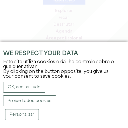
Explorar
Ficar
Desfrutar
Agenda
Área profissional
Área de membros
Área de imprensa
WE RESPECT YOUR DATA
Empregos e estágios
Este site utiliza cookies e dá-lhe controle sobre o
Informação jurídica
que quer ativar
By clicking on the button opposite, you give us
Política de privacidade
your consent to save cookies.
OK, aceitar tudo
Proibe todos cookies
DIREITOS DE AUTOR ©
2026
GABINETE DE TURISMO DO GRANDE SAINT-
Personalizar
ÉMILIONNAIS