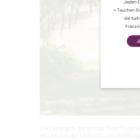
Jeden D
→ Tauchen Sie
die tur
Französ
J
Die Dordogne, der einzige Fluss Frankre
483 km von der UNESCO zum Weltbiosphä