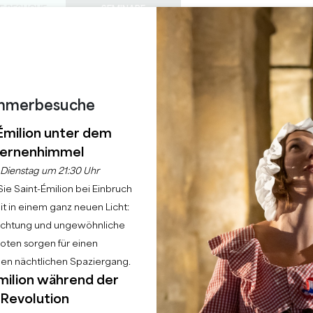
E BESUCHE
SEMINARE
Z
0
 S
DIESER
Warenkorb
Meine Auswah
SPRACHE
EIN
TAGESORDNUNG
DE
SOMMER
ZU BESUCHENDE SCHLÖSSER
LOKALE PERLEN
22 GRÜNDE FÜR DIE ZUKUNFT
REGNERISCHE TAGE
mmerbesuche
KUNG DER FLUSSUFER
Émilion unter dem
ernenhimmel
Startseite
Tagesordnung
"Die Entdeckung der Flussufer: die Insel"
Dienstag um 21:30 Uhr
ie Saint-Émilion bei Einbruch
t in einem ganz neuen Licht:
uchtung und ungewöhnliche
ten sorgen für einen
hen nächtlichen Spaziergang.
milion während der
Revolution