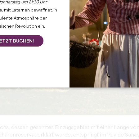
onnerstag um 21:30 Uhr
, mit Laternen bewaffnet, in
bulente Atmosphäre der
ischen Revolution ein.
ETZT BUCHEN!
ichs, dessen gesamtes Einzugsgebiet mit einer Länge vo
renreservat erklärt wurde, entspringt im Puy de Sanc