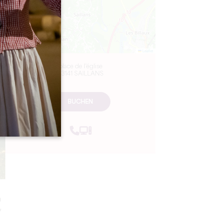
Leaflet
place de l'église
33141 SAILLANS
BUCHEN
n
y