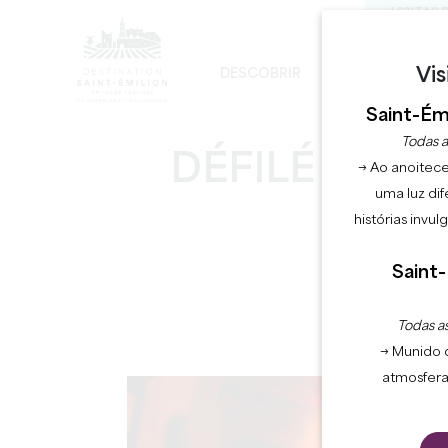
VISITAS 
Vis
DESCOBRIR
FICAR
D
DESENVOLVIMENTO SUSTENTÁVEL
A IGREJA MONOLÍTICA - DIGRESSÃO
Saint-Émi
Todas a
DÉFILÉ AUX 
→ Ao anoitece
uma luz dif
histórias invu
Saint-
Todas as
→ Munido 
atmosfera