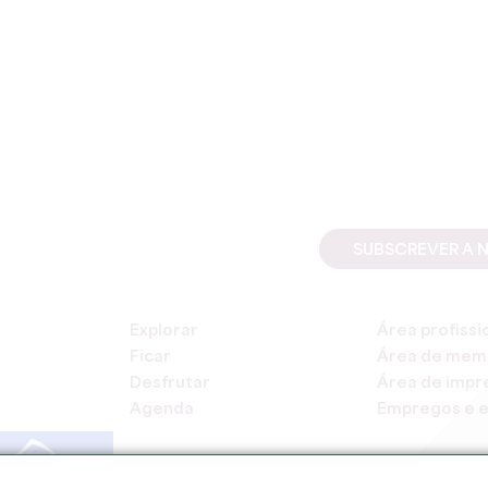
SUBSCREVER A 
Explorar
Área profissi
Ficar
Área de mem
Desfrutar
Área de impr
Agenda
Empregos e e