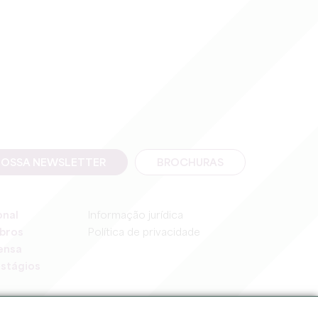
NOSSA NEWSLETTER
BROCHURAS
onal
Informação jurídica
bros
Política de privacidade
ensa
stágios