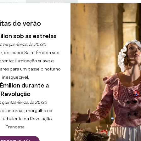
PRIVADAS
SEMINÁRIOS
ACESS
0
Cesto
A minha
itas de verão
LÍNGUA
ESFRUTAR
AGENDA
ESTE VERÃO
PT
CHÂTEAUX A VISITAR
22 RAISONS TO COME
lion sob as estrelas
s terças-feiras, às 21h30
FLAMBEAUX DE LA JUR
r, descubra Saint-Émilion sob
erente: iluminação suave e
EMILION
lgares para um passeio noturno
inesquecível.
Émilion durante a
Início
Agenda
Défilé aux flambeaux de la Jurade à Saint-Emilion
Revolução
 quintas-feiras, às 21h30
de lanternas, mergulhe na
 turbulenta da Revolução
Francesa.