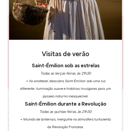
Leaflet
Visitas de verão
Saint-Émilion sob as estrelas
Todas as terças-feiras, às 21h30
→ Ao anoitecer, descubra Saint-Émilion sob uma luz
diferente: iluminação suave e histórias invulgares para um
passeio noturno inesquecível.
Vendanges Nocturnes – Millésime 2026
Saint-Émilion durante a Revolução
Todas as quintas-feiras, às 21h30
Pour sa 2e édition, les Vendanges Nocturnes
proposent deux jours de festival au cœur des vignes,
→ Munido de lanternas, mergulhe na atmosfera turbulenta
entre musique, vin et convivialité. Au programme : DJ
da Revolução Francesa.