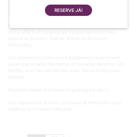
sets et concerts live aux influences groove, électro,
funk et musiques du monde, avec notamment Guts et
RESERVE JÁ!
son show “Guts Plays Guts”.
Côté dégustation, profitez des vins du domaine (un
verre offert) accompagnés de spécialités locales :
cuisine au brasero, huîtres, bières et douceurs
artisanales.
Des animations rythmeront également l’événement :
pétanque, mölkky, fléchettes et espaces détente. Les
familles sont les bienvenues avec des activités pour
enfants.
Navettes depuis Bordeaux et parking sur place.
Une expérience festive, conviviale et immersive pour
célébrer le nouveau millésime.