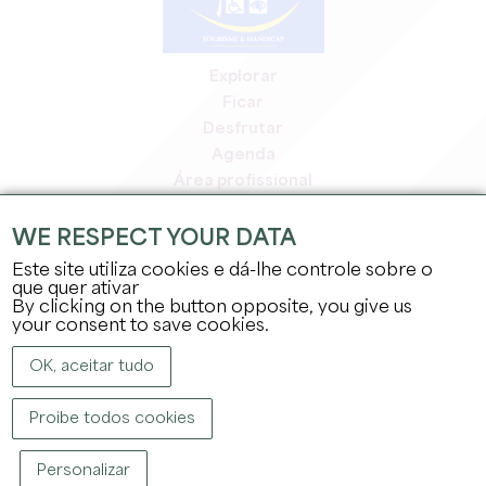
Explorar
Ficar
Desfrutar
Agenda
Área profissional
Área de membros
Área de imprensa
WE RESPECT YOUR DATA
Empregos e estágios
Este site utiliza cookies e dá-lhe controle sobre o
Informação jurídica
que quer ativar
By clicking on the button opposite, you give us
Política de privacidade
your consent to save cookies.
OK, aceitar tudo
Proibe todos cookies
DIREITOS DE AUTOR ©
2026
GABINETE DE TURISMO DO GRANDE SAINT-
Personalizar
ÉMILIONNAIS