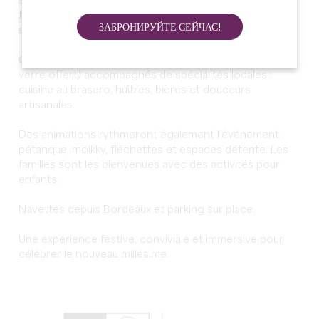
sets et concerts live aux influences groove, électro,
funk et musiques du monde, avec notamment Guts et
ЗАБРОНИРУЙТЕ СЕЙЧАС!
son show “Guts Plays Guts”.
Côté dégustation, profitez des vins du domaine (un
verre offert) accompagnés de spécialités locales :
cuisine au brasero, huîtres, bières et douceurs
artisanales.
Des animations rythmeront également l’événement :
pétanque, mölkky, fléchettes et espaces détente. Les
familles sont les bienvenues avec des activités pour
enfants.
Navettes depuis Bordeaux et parking sur place.
Une expérience festive, conviviale et immersive pour
célébrer le nouveau millésime.