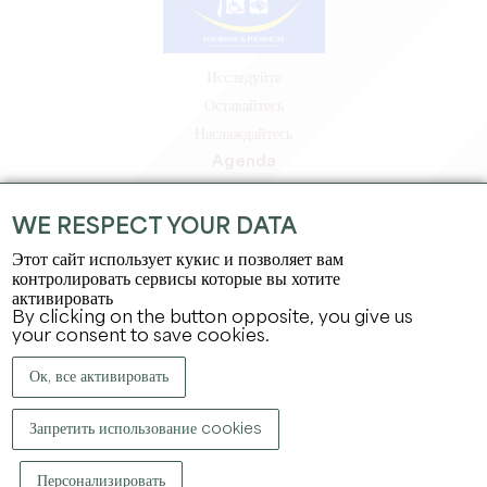
Исследуйте
Оставайтесь
Наслаждайтесь
Agenda
Зона профессионалов
Зона для участников
WE RESPECT YOUR DATA
Зона для прессы
Этот сайт использует кукис и позволяет вам
Вакансии и стажировки
контролировать сервисы которые вы хотите
активировать
Юридическая информация
By clicking on the button opposite, you give us
Политика конфиденциальности
your consent to save cookies.
Ок, все активировать
Запретить использование cookies
Персонализировать
КОПИРАЙТ ©
2026
ОФИС ПО ТУРИЗМУ БОЛЬШОГО СЕН-ЭМИЛЬОНА