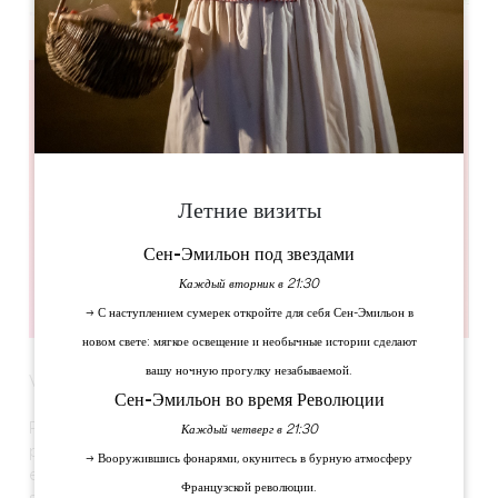
Leaflet
Летние визиты
Сен-Эмильон под звездами
Каждый вторник в 21:30
→ С наступлением сумерек откройте для себя Сен-Эмильон в
новом свете: мягкое освещение и необычные истории сделают
вашу ночную прогулку незабываемой.
Vendanges Nocturnes – Millésime 2026
Сен-Эмильон во время Революции
Pour sa 2e édition, les Vendanges Nocturnes
Каждый четверг в 21:30
proposent deux jours de festival au cœur des vignes,
→ Вооружившись фонарями, окунитесь в бурную атмосферу
entre musique, vin et convivialité. Au programme : DJ
Французской революции.