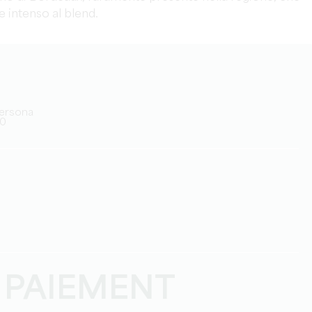
 intenso al blend.
/persona
30
 PAIEMENT