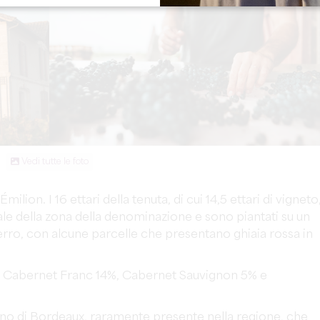
Vedi tutte le foto
lion. I 16 ettari della tenuta, di cui 14,5 ettari di vigneto
ale della zona della denominazione e sono piantati su un
erro, con alcune parcelle che presentano ghiaia rossa in
78%, Cabernet Franc 14%, Cabernet Sauvignon 5% e
ono di Bordeaux, raramente presente nella regione, che