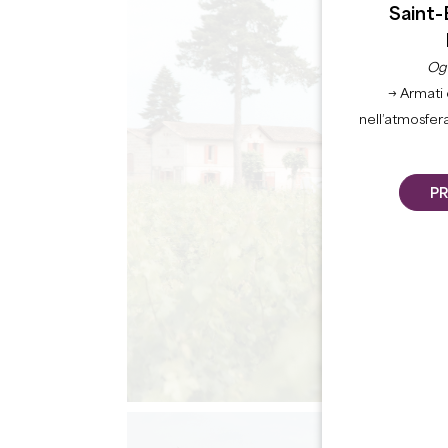
Saint-
Ogn
→ Armati 
nell’atmosfer
PR