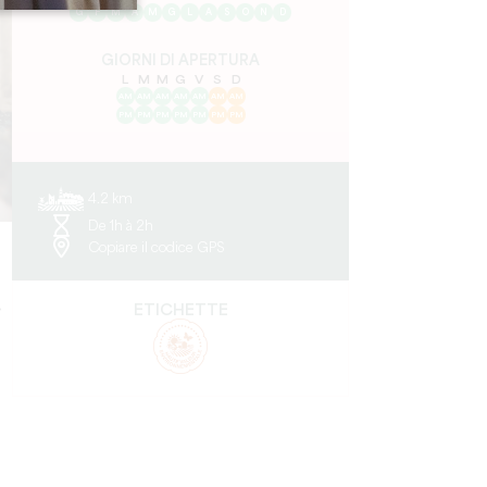
G
F
M
A
M
G
L
A
S
O
N
D
GIORNI DI APERTURA
L
M
M
G
V
S
D
AM
AM
AM
AM
AM
AM
AM
PM
PM
PM
PM
PM
PM
PM
4.2 km
De 1h à 2h
Copiare il codice GPS
,
ETICHETTE