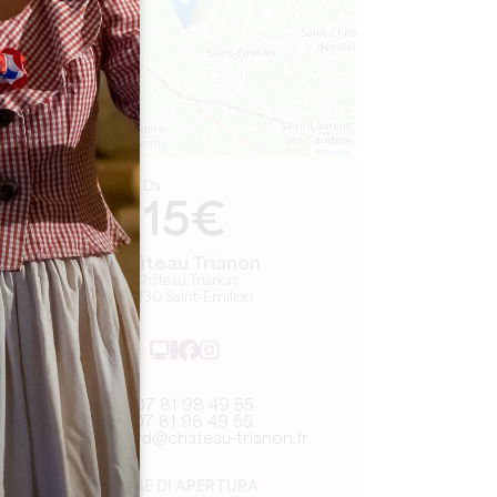
Leaflet
Da
15€
Château Trianon
Château Trianon
33330 Saint-Emilion
07 81 98 49 55
07 81 98 49 55
t.hebrard@chateau-trianon.fr
MESE DI APERTURA