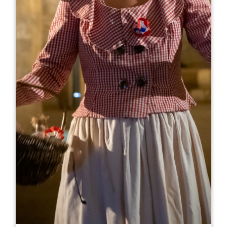
Leaflet
来自
15€
Château Trianon
Château Trianon
33330 Saint-Emilion
07 81 98 49 55
07 81 98 49 55
t.hebrard@chateau-trianon.fr
开幕月份
一
二
三
四
五
六
七
八
九
十
十
十
开幕日
隆
星
星
星
星
星
星
AM
AM
AM
AM
AM
AM
AM
PM
PM
PM
PM
PM
PM
PM