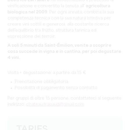
vinificazione e convertito la tenuta all'
agricoltura
biologica nel 2009
. Per ogni annata, combina la sua
competenza tecnica con la sua natura istintiva per
creare vini sottili e generosi, alla costante ricerca
dell'equilibrio tra frutto, struttura tannica ed
espressione del terroir.
A soli 5 minuti da Saint-Émilion, venite a scoprire
cosa succede in vigna e in cantina, per poi degustare
4 vini.
Visita + degustazione: a partire da 15 €
Prenotazione obbligatoria
Possibilità di pagamento senza contatto
Per gruppi di oltre 15 persone, contattateci al seguente
indirizzo:
chateau.trapaud@gmail.com
TARIFS