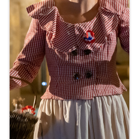
Leaflet
Da
15€
Château Trapaud
281 Impasse de Trapaud
33330 SAINT-ÉTIENNE-DE-LISSE
05 57 40 18 08
06 07 87 84 47
chateau.trapaud@gmail.com
MESE DI APERTURA
G
F
M
A
M
G
L
A
S
O
N
D
GIORNI DI APERTURA
L
M
M
G
V
S
D
AM
AM
AM
AM
AM
AM
AM
PM
PM
PM
PM
PM
PM
PM