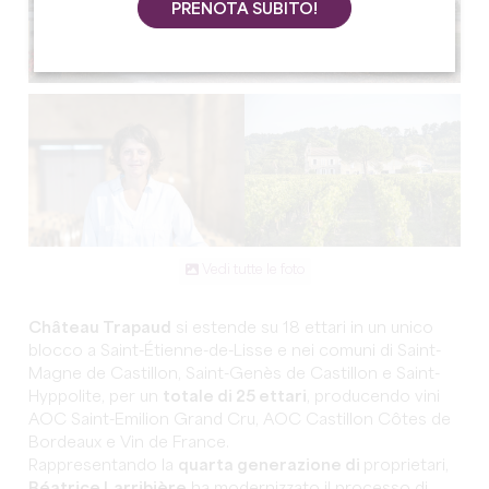
PRENOTA SUBITO!
Vedi tutte le foto
Château Trapaud
si estende su 18 ettari in un unico
blocco a Saint-Étienne-de-Lisse e nei comuni di Saint-
Magne de Castillon, Saint-Genès de Castillon e Saint-
Hyppolite, per un
totale di 25 ettari
, producendo vini
AOC Saint-Emilion Grand Cru, AOC Castillon Côtes de
Bordeaux e Vin de France.
Rappresentando la
quarta generazione di
proprietari,
Béatrice Larribière
ha modernizzato il processo di