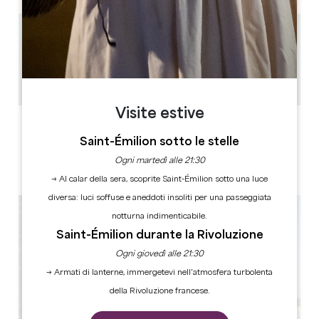
6.1 km
1h / 1h30
12
Copiare il codice GPS
Visite estive
ETICHETTE
Saint-Émilion sotto le stelle
Ogni martedì alle 21:30
→ Al calar della sera, scoprite Saint-Émilion sotto una luce
diversa: luci soffuse e aneddoti insoliti per una passeggiata
notturna indimenticabile.
Saint-Émilion durante la Rivoluzione
Ogni giovedì alle 21:30
→ Armati di lanterne, immergetevi nell’atmosfera turbolenta
della Rivoluzione francese.