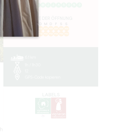
J
F
M
A
M
J
J
A
S
O
N
D
TAGE DER ÖFFNUNG
M
D
M
D
F
S
S
AM
AM
AM
AM
AM
AM
AM
PM
PM
PM
PM
PM
PM
PM
6.1 km
1h / 1h30
12
GPS-Code kopieren
e
LABELS
ch