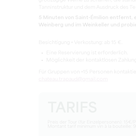
großzügige Weine zu schaffen, die stän
Tanninstruktur und dem Ausdruck des Ter
5 Minuten von Saint-Émilion entfernt, 
Weinberg und im Weinkeller und probi
Besichtigung + Verkostung: ab 15 €.
Eine Reservierung ist erforderlich.
Möglichkeit der kontaktlosen Zahlun
Für Gruppen von +15 Personen kontaktier
chateau.trapaud@gmail.com
TARIFS
Preis der Tour (für Einzelpersonen): 15€
Montant tarif minimum vin à la bouteille: 