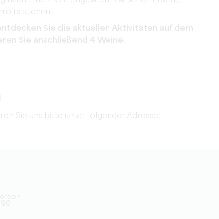
dig nach einem Gleichgewicht zwischen Frucht,
roirs suchen.
entdecken Sie die aktuellen Aktivitäten auf dem
eren Sie anschließend 4 Weine.
g
en Sie uns bitte unter folgender Adresse:
/Person
9,90