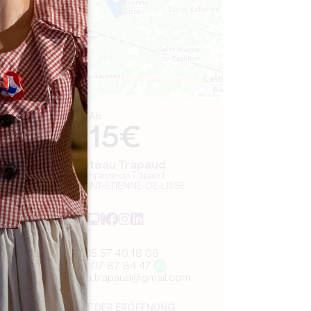
Leaflet
Ab
15€
Château Trapaud
281 Impasse de Trapaud
33330 SAINT-ÉTIENNE-DE-LISSE
05 57 40 18 08
06 07 87 84 47
chateau.trapaud@gmail.com
MONAT DER ERÖFFNUNG