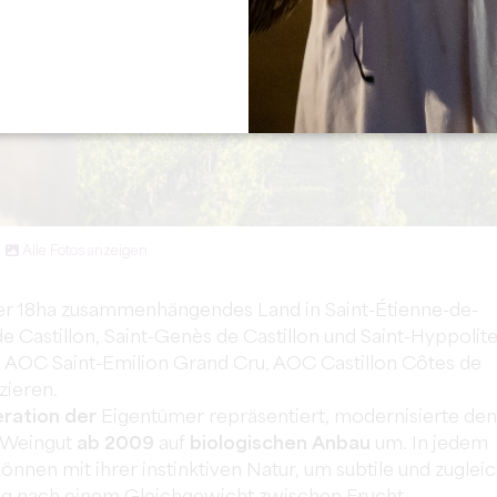
Alle Fotos anzeigen
ber 18ha zusammenhängendes Land in Saint-Étienne-de-
Castillon, Saint-Genès de Castillon und Saint-Hyppolit
s AOC Saint-Emilion Grand Cru, AOC Castillon Côtes de
zieren.
eration der
Eigentümer repräsentiert, modernisierte den
 Weingut
ab 2009
auf
biologischen Anbau
um. In jedem
önnen mit ihrer instinktiven Natur, um subtile und zuglei