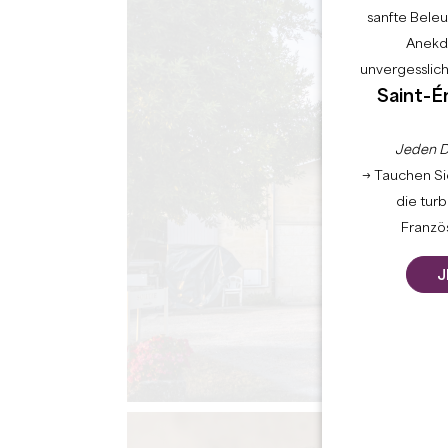
sanfte Bele
Anekdo
unvergesslic
Saint-É
Jeden D
→ Tauchen Sie
die tur
Französ
J