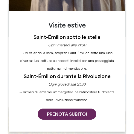
5.2 km
à partir d'1h
Visite estive
Copiare il codice GPS
Saint-Émilion sotto le stelle
ETICHETTE
Ogni martedì alle 21:30
→ Al calar della sera, scoprite Saint-Émilion sotto una luce
diversa: luci soffuse e aneddoti insoliti per una passeggiata
notturna indimenticabile.
Saint-Émilion durante la Rivoluzione
Ogni giovedì alle 21:30
→ Armati di lanterne, immergetevi nell’atmosfera turbolenta
della Rivoluzione francese.
PRENOTA SUBITO!