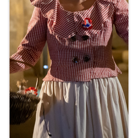
Leaflet
Da
8€
Château la Renommée
166 route du Mayne
33330 SAINT-LAURENT DES COMBES
05 57 50 57 59
06 71 91 77 37
info@larenommee.fr
MESE DI APERTURA
G
F
M
A
M
G
L
A
S
O
N
D
GIORNI DI APERTURA
L
M
M
G
V
S
D
AM
AM
AM
AM
AM
AM
AM
PM
PM
PM
PM
PM
PM
PM