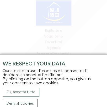
Esplorare
Soggiorno
Divertirsi
Agenda
Area professionisti
Area riservata ai soci
WE RESPECT YOUR DATA
Area stampa
Questo sito fa uso di cookies e ti consente di
Offerte di lavoro e stage
decidere se accettarli o rifiutarli
Informazioni legali
By clicking on the button opposite, you give us
Informativa sulla privacy
your consent to save cookies.
Ok, accetta tutto
Deny all cookies