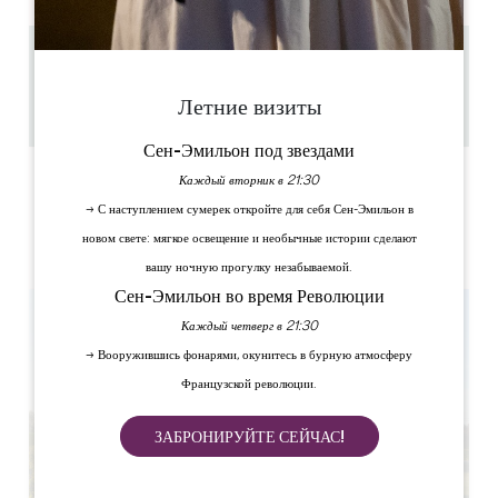
5.2 km
à partir d'1h
Летние визиты
Скопируйте GPS-код
Сен-Эмильон под звездами
ЯРЛЫКИ
Каждый вторник в 21:30
→ С наступлением сумерек откройте для себя Сен-Эмильон в
новом свете: мягкое освещение и необычные истории сделают
вашу ночную прогулку незабываемой.
Сен-Эмильон во время Революции
Каждый четверг в 21:30
→ Вооружившись фонарями, окунитесь в бурную атмосферу
Французской революции.
ЗАБРОНИРУЙТЕ СЕЙЧАС!