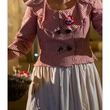
Leaflet
С сайта
8€
Château la Renommée
166 route du Mayne
33330 SAINT-LAURENT DES COMBES
05 57 50 57 59
06 71 91 77 37
info@larenommee.fr
МЕСЯЦ ОТКРЫТИЯ
Я
Ф
М
А
М
И
И
А
С
О
Н
Д
ДНИ ОТКРЫТИЯ
П
В
С
Ч
П
С
В
AM
AM
AM
AM
AM
AM
AM
PM
PM
PM
PM
PM
PM
PM