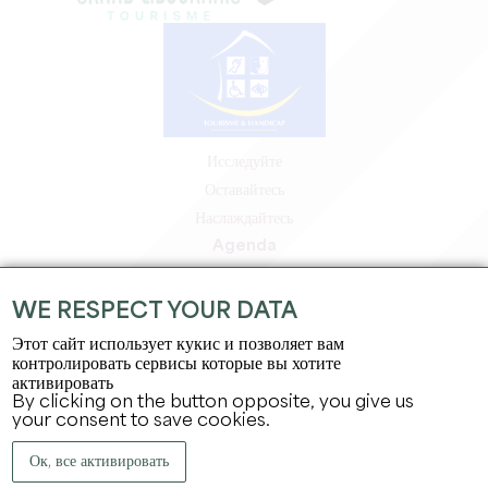
Исследуйте
Оставайтесь
Наслаждайтесь
Agenda
Зона профессионалов
Зона для участников
WE RESPECT YOUR DATA
Зона для прессы
Этот сайт использует кукис и позволяет вам
Вакансии и стажировки
контролировать сервисы которые вы хотите
активировать
Юридическая информация
By clicking on the button opposite, you give us
Политика конфиденциальности
your consent to save cookies.
Ок, все активировать