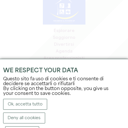
Esplorare
Soggiorno
Divertirsi
Agenda
Area professionisti
Area riservata ai soci
WE RESPECT YOUR DATA
Area stampa
Questo sito fa uso di cookies e ti consente di
Offerte di lavoro e stage
decidere se accettarli o rifiutarli
Informazioni legali
By clicking on the button opposite, you give us
Informativa sulla privacy
your consent to save cookies.
Ok, accetta tutto
Deny all cookies