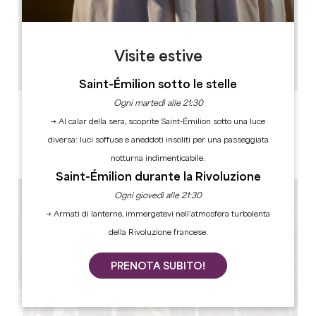
1.3 km
1h
Visite estive
12
Copiare il codice GPS
Saint-Émilion sotto le stelle
Ogni martedì alle 21:30
ETICHETTE
→ Al calar della sera, scoprite Saint-Émilion sotto una luce
diversa: luci soffuse e aneddoti insoliti per una passeggiata
notturna indimenticabile.
Saint-Émilion durante la Rivoluzione
Ogni giovedì alle 21:30
→ Armati di lanterne, immergetevi nell’atmosfera turbolenta
della Rivoluzione francese.
PRENOTA SUBITO!