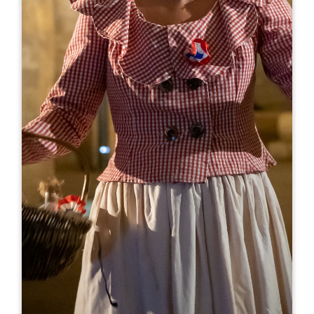
Leaflet
Da
25€
Château La Gaffelière
626 route de la Gare
33330 SAINT-EMILION
05 57 24 72 15
visite@gaffeliere.com
MESE DI APERTURA
G
F
M
A
M
G
L
A
S
O
N
D
GIORNI DI APERTURA
L
M
M
G
V
S
D
AM
AM
AM
AM
AM
AM
AM
PM
PM
PM
PM
PM
PM
PM