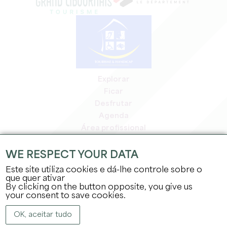
Explorar
Ficar
Desfrutar
Agenda
Área profissional
Área de membros
Área de imprensa
WE RESPECT YOUR DATA
Empregos e estágios
Este site utiliza cookies e dá-lhe controle sobre o
Informação jurídica
que quer ativar
By clicking on the button opposite, you give us
Política de privacidade
your consent to save cookies.
OK, aceitar tudo