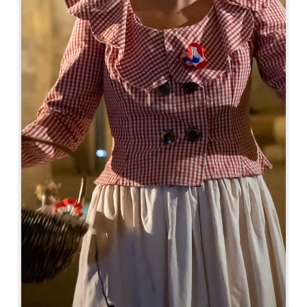
Leaflet
De
25€
Château La Gaffelière
626 route de la Gare
33330 SAINT-EMILION
05 57 24 72 15
visite@gaffeliere.com
MÊS DE ABERTURA
J
F
M
A
M
J
J
A
S
O
N
D
DIAS DE ABERTURA
S
T
Q
Q
S
S
D
AM
AM
AM
AM
AM
AM
AM
PM
PM
PM
PM
PM
PM
PM